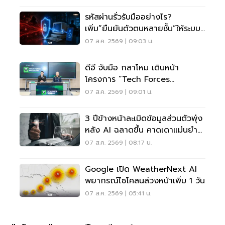
รหัสผ่านรั่วรับมืออย่างไร?
เพิ่ม“ยืนยันตัวตนหลายชั้น”ให้ระบบ
เดิม ไม่ต้องรื้อใหม่
07 ส.ค. 2569 | 09:03 น.
ดีอี จับมือ กลาโหม เดินหน้า
โครงการ “Tech Forces
Program”
07 ส.ค. 2569 | 09:01 น.
3 ปีข้างหน้าละเมิดข้อมูลส่วนตัวพุ่ง
หลัง AI ฉลาดขึ้น คาดเดาแม่นยำ
กว่าเดิม
07 ส.ค. 2569 | 08:17 น.
Google เปิด WeatherNext AI
พยากรณ์ไซโคลนล่วงหน้าเพิ่ม 1 วัน
07 ส.ค. 2569 | 05:41 น.