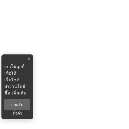
×
เราใช้คุกกี้
เพื่อให้
เว็บไซต์
ทำงานได้ดี
ขึ้น
เพิ่มเติม
ยอมรับ
ตั้งค่า