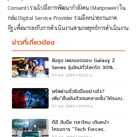
Consent) รวมไปถึงการพัฒนากำลังคน (Manpower) ใน
กล่ม Digital Service Provider รวมถึงหน่วยงานภาค
รัฐ เพื่อมารองรับการดำเนินงานตามกลยุทธ์การดำเนินงาน
ข่าวที่เกี่ยวข้อง
ซัมซุง เผยยอดจอง Galaxy Z
Series รุ่นใหม่ทั่วโลกโต 30%
เกาหลีใต้แตะ 1.44 ล้านเครื่อง
07 ส.ค. 2569 | 10:02 น.
รหัสผ่านรั่วรับมืออย่างไร?
เพิ่ม“ยืนยันตัวตนหลายชั้น”ให้ระบบ
เดิม ไม่ต้องรื้อใหม่
07 ส.ค. 2569 | 09:03 น.
ดีอี จับมือ กลาโหม เดินหน้า
โครงการ “Tech Forces
Program”