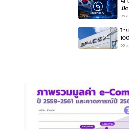
AI 
เปิ
การ
05 ส.
ไทย
100
เจร
05 ส.