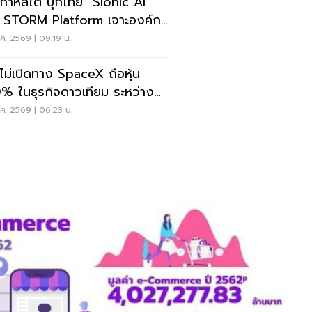
เกาหลีใต้ บุกไทย "Sionic AI"
ด STORM Platform เจาะองค์กร
เงิน-รัฐ
ค. 2569 | 09:19 น.
ไม่เปิดทาง SpaceX ถือหุ้น
% ในธุรกิจดาวเทียม ระหว่าง
จาการค้าสหรัฐฯ
ค. 2569 | 06:23 น.