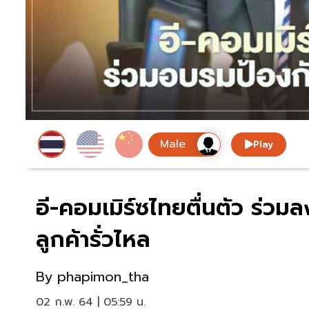
Play
อี-คอมเมิร์ซไทยตื่นตัว ร่วม
ลูกค้ารั่วไหล
By
phapimon_tha
02 ก.พ. 64 | 05:59 น.