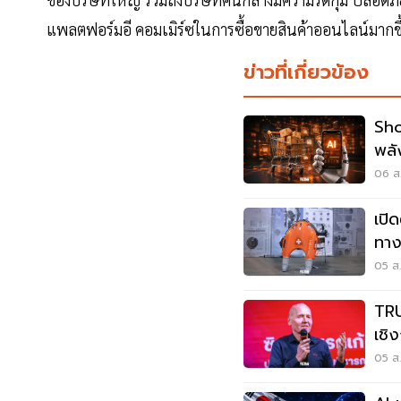
แพลตฟอร์มอี คอมเมิร์ซในการซื้อขายสินค้าออนไลน์มากขึ
ข่าวที่เกี่ยวข้อง
Sho
พลัง
ขาย
06 ส.
เปิด
ทาง
ภูเก
05 ส.
TRU
เชิ
ต่อเ
05 ส.