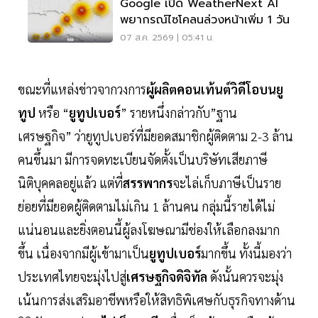
Google เปิด WeatherNext AI
พยากรณ์ไซโคลนล่วงหน้าเพิ่ม 1 วัน
07 ส.ค. 2569 | 05:41 น.
ขณะที่แหล่งข่าวจากวงการ
ผู้ผลิตคอนเท้นต์วิดีโอบนยู
ทูป
หรือ “
ยูทูปเบอร์
” รายหนึ่งกล่าวกับ”ฐาน
เศรษฐกิจ” ว่ายูทูปเบอร์ที่มียอดสมาชิกผู้ติดตาม 2-3 ล้าน
คนขึ้นมา มีการจดทะเบียนจัดตั้งเป็นบริษัทเสียภาษี
นิติบุคคลอยู่แล้ว แต่ที่
สรรพากร
จะไล่เก็บภาษีเป็นราย
ย่อยที่มียอดผู้ติดตามไม่เกิน 1 ล้านคน กลุ่มนี้รายได้ไม่
แน่นอนและยิ่งตอนนี้ผู้ลงโฆษณามีช่องให้เลือกลงมาก
ขึ้น เนื่องจากมีผู้เข้ามาเป็น
ยูทูปเบอร์
มากขึ้น ทั้งนี้มองว่า
ประเทศไทยจะมุ่งไปสู่
เศรษฐกิจดิจิทัล
ดังนั้นควรจะมุ่ง
เน้นการส่งเสริมอาชีพหรือให้สิทธิพิเศษกับธุรกิจทางด้าน