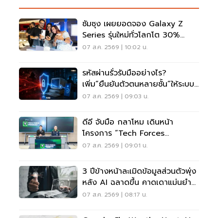
ซัมซุง เผยยอดจอง Galaxy Z
Series รุ่นใหม่ทั่วโลกโต 30%
เกาหลีใต้แตะ 1.44 ล้านเครื่อง
07 ส.ค. 2569 | 10:02 น.
รหัสผ่านรั่วรับมืออย่างไร?
เพิ่ม“ยืนยันตัวตนหลายชั้น”ให้ระบบ
เดิม ไม่ต้องรื้อใหม่
07 ส.ค. 2569 | 09:03 น.
ดีอี จับมือ กลาโหม เดินหน้า
โครงการ “Tech Forces
Program”
07 ส.ค. 2569 | 09:01 น.
3 ปีข้างหน้าละเมิดข้อมูลส่วนตัวพุ่ง
หลัง AI ฉลาดขึ้น คาดเดาแม่นยำ
กว่าเดิม
07 ส.ค. 2569 | 08:17 น.