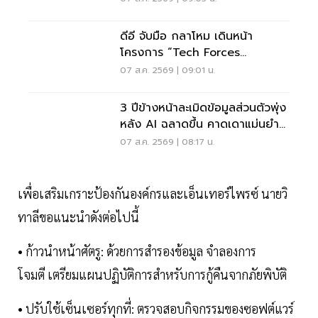
ดีอี จับมือ กลาโหม เดินหน้า
โครงการ “Tech Forces
Program”
07 ส.ค. 2569 | 09:01 น.
3 ปีข้างหน้าละเมิดข้อมูลส่วนตัวพุ่ง
หลัง AI ฉลาดขึ้น คาดเดาแม่นยำ
กว่าเดิม
07 ส.ค. 2569 | 08:17 น.
เพื่อเสริมเกราะป้องกันองค์กรและเอ็นเทอร์ไพรซ์ นายวิ
ทาลีขอแนะนำดังต่อไปนี้
• ก้าวนำหน้าศัตรู: ด้วยการสำรองข้อมูล จำลองการ
โจมตี เตรียมแผนปฏิบัติการสำหรับการกู้คืนจากภัยพิบัติ
• ปรับใช้เซ็นเซอร์ทุกที่: ตรวจสอบกิจกรรมของซอฟต์แวร์