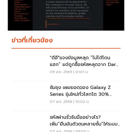
ข่าวที่เกี่ยวข้อง
"ดีอี"แจงข้อมูลหลุด “ไม่ได้โดน
แฮก” แต่ถูกซื้อรหัสหลุดจาก Dark
Web มาสวมสิทธิ์
09 ส.ค. 2569 | 01:01 น.
ซัมซุง เผยยอดจอง Galaxy Z
Series รุ่นใหม่ทั่วโลกโต 30%
เกาหลีใต้แตะ 1.44 ล้านเครื่อง
07 ส.ค. 2569 | 10:02 น.
รหัสผ่านรั่วรับมืออย่างไร?
เพิ่ม“ยืนยันตัวตนหลายชั้น”ให้ระบบ
เดิม ไม่ต้องรื้อใหม่
07 ส.ค. 2569 | 09:03 น.