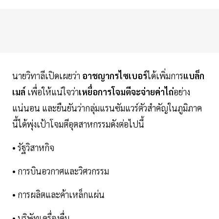
นายวิทาลีเปิดเผยว่า
อาชญากรไซเบอร์
ได้เพิ่มการ
แบล็ก
เมล์
เพื่อให้แน่ใจว่า
เหยื่อการโจมตีจะจ่ายค่าไถ่
อย่าง
แน่นอน และยืนยันว่ากลุ่มแรนซัมแวร์ตัวสำคัญในภูมิภาค
นี้ได้พุ่งเป้าโจมตีอุตสาหกรรมดังต่อไปนี้
• รัฐวิสาหกิจ
• การบินอวกาศและวิศวกรรม
• การผลิตและค้าเหล็กแผ่น
• บริษัทเครื่องดื่ม