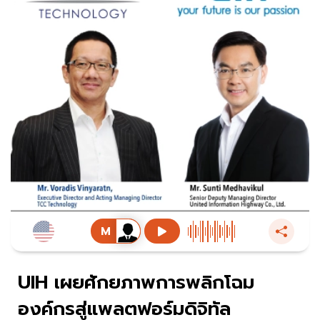
UIH เผยศักยภาพการพลิกโฉม
องค์กรสู่แพลตฟอร์มดิจิทัล