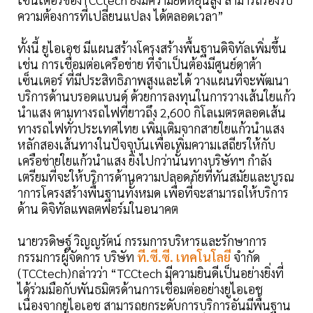
ความต้องการที่เปลี่ยนแปลง ได้ตลอดเวลา”
ทั้งนี้ ยูไอเอช มีแผนสร้างโครงสร้างพื้นฐานดิจิทัลเพิ่มขึ้น
เช่น การเชื่อมต่อเครือข่าย ที่จำเป็นต้องมีศูนย์ดาต้า
เซ็นเตอร์ ที่มีประสิทธิภาพสูงและได้ วางแผนที่จะพัฒนา
บริการด้านบรอดแบนด์ ด้วยการลงทุนในการวางเส้นใยแก้ว
นำแสง ตามทางรถไฟที่ยาวถึง 2,600 กิโลเมตรตลอดเส้น
ทางรถไฟทั่วประเทศไทย เพิ่มเติมจากสายใยแก้วนำแสง
หลักสองเส้นทางในปัจจุบันเพื่อเพิ่มความเสถียรให้กับ
เครือข่ายใยแก้วนำแสง ยิ่งไปกว่านั้นทางบริษัทฯ กำลัง
เตรียมที่จะให้บริการด้านความปลอดภัยที่ทันสมัยและบูรณ
าการโครงสร้างพื้นฐานทั้งหมด เพื่อที่จะสามารถให้บริการ
ด้าน ดิจิทัลแพลตฟอร์มในอนาคต
นายวรดิษฐ์ วิญญรัตน์ กรรมการบริหารและรักษาการ
กรรมการผู้จัดการ บริษัท
ที.ซี.ซี. เทคโนโลยี
จำกัด
(TCCtech)กล่าวว่า “TCCtech มีความยินดีเป็นอย่างยิ่งที่
ได้ร่วมมือกับพันธมิตรด้านการเชื่อมต่ออย่างยูไอเอช
เนื่องจากยูไอเอช สามารถยกระดับการบริการอันมีพื้นฐาน