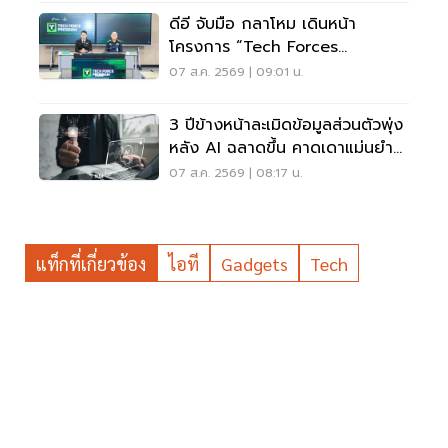
ดีอี จับมือ กลาโหม เดินหน้า
โครงการ “Tech Forces
Program”
07 ส.ค. 2569 | 09:01 น.
3 ปีข้างหน้าละเมิดข้อมูลส่วนตัวพุ่ง
หลัง AI ฉลาดขึ้น คาดเดาแม่นยำ
กว่าเดิม
07 ส.ค. 2569 | 08:17 น.
แท็กที่เกี่ยวข้อง
ไอที
Gadgets
Tech