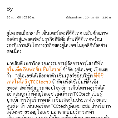
By
20 ก.ค. 60 | 05:20 น.
อัปเดตล่าสุด :
20 ก.ค. 60 | 12:20 น.
ยูไอเอชเลือกดาต้า เซ็นเตอร์ของทีซีซีเทค เสริมศักยภาพ
องค์กรสู่แพลตฟอร์ มธุรกิจดิจิทัล ด้านทีซีซีเทคพร้อม
รองรับการเติบโตทางธุรกิจของยูไอเอช ในยุคดิจิทัลอย่าง
ต่อเนื่อง
นายสันติ เมธาวิกุล รองกรรมการผู้จัดการอาวุโส บริษัท
ยูไนเต็ด อินฟอร์เมชั่น ไฮเวย์
จำกัด (ยูไอเอช) เปิดเผย
ว่า “ยูไอเอชได้เลือกดาต้า เซ็นเตอร์ของบริษัท
ทีซีซี
เทคโนโลยี (TCCtech )
จำกัด เพื่อใช้เป็นที่ตั้งเชิง
ยุทธศาสตร์ที่สามารถ ตอบโจทย์การเติบโตทางธุรกิจได้
อย่างสมบูรณ์ ทั้งนี้ยูไอเอช เล็งเห็นว่าTCCtech เป็นผู้
บุกเบิกการให้บริการดาต้า เซ็นเตอร์ในประเทศไทยและ
ศูนย์ ดาต้า เซ็นเตอร์ของTCCtech ยังเหมาะสม สำหรับการ
ตั้งโครงข่ายของยู ไอเอช นอกจากนั้นบริการดาต้า
เซ็นเตอร์ของTCCtech ยังมีความยืดหยุ่นสูง สามารถรองรับ