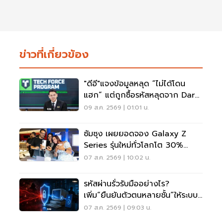
ข่าวที่เกี่ยวข้อง
"ดีอี"แจงข้อมูลหลุด “ไม่ได้โดน
แฮก” แต่ถูกซื้อรหัสหลุดจาก Dark
Web มาสวมสิทธิ์
09 ส.ค. 2569 | 01:01 น.
ซัมซุง เผยยอดจอง Galaxy Z
Series รุ่นใหม่ทั่วโลกโต 30%
เกาหลีใต้แตะ 1.44 ล้านเครื่อง
07 ส.ค. 2569 | 10:02 น.
รหัสผ่านรั่วรับมืออย่างไร?
เพิ่ม“ยืนยันตัวตนหลายชั้น”ให้ระบบ
เดิม ไม่ต้องรื้อใหม่
07 ส.ค. 2569 | 09:03 น.