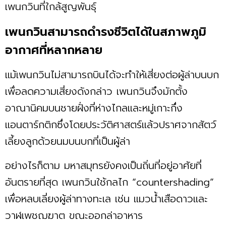
เพนกวินที่ใกล้สูญพันธุ์
เพนกวินสามารถดำรงชีวิตได้ในสภาพภูมิ
อากาศที่หลากหลาย
แม้เพนกวินไม่สามารถบินได้จะทำให้เสี่ยงต่อผู้ล่าบนบก
เพื่อลดความเสี่ยงดังกล่าว เพนกวินจึงมักตั้ง
อาณานิคมบนชายฝั่งที่ห่างไกลและหมู่เกาะกึ่ง
แอนตาร์กติกซึ่งโดยประวัติศาสตร์แล้วปราศจากสัตว์
เลี้ยงลูกด้วยนมบนบกที่เป็นผู้ล่า
อย่างไรก็ตาม มหาสมุทรยังคงเป็นถิ่นที่อยู่อาศัยที่
อันตรายที่สุด เพนกวินใช้กลไก “countershading”
เพื่อหลบเลี่ยงผู้ล่าทางทะเล เช่น แมวน้ำเสือดาวและ
วาฬเพชฌฆาต ขณะออกล่าอาหาร