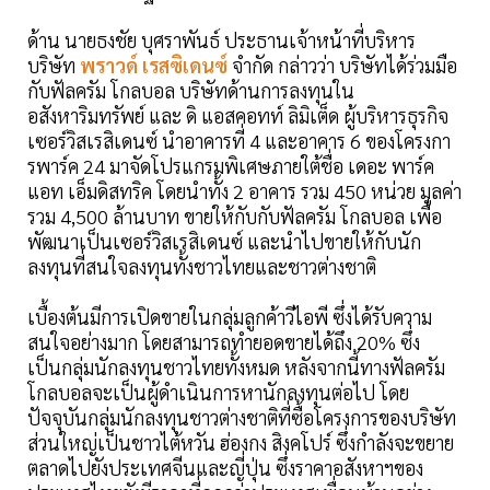
ด้าน นายธงชัย บุศราพันธ์ ประธานเจ้าหน้าที่บริหาร
บริษัท
พราวด์ เรสซิเดนซ์
จำกัด กล่าวว่า บริษัทได้ร่วมมือ
กับฟัลครัม โกลบอล บริษัทด้านการลงทุนใน
อสังหาริมทรัพย์ และ ดิ แอสคอทท์ ลิมิเต็ด ผู้บริหารธุรกิจ
เซอร์วิสเรสิเดนซ์ นำอาคารที่ 4 และอาคาร 6 ของโครงกา
รพาร์ค 24 มาจัดโปรแกรมพิเศษภายใต้ชื่อ เดอะ พาร์ค
แอท เอ็มดิสทริค โดยนำทั้ง 2 อาคาร รวม 450 หน่วย มูลค่า
รวม 4,500 ล้านบาท ขายให้กับกับฟัลครัม โกลบอล เพื่อ
พัฒนาเป็นเซอร์วิสเรสิเดนซ์ และนำไปขายให้กับนัก
ลงทุนที่สนใจลงทุนทั้งชาวไทยและชาวต่างชาติ
เบื้องต้นมีการเปิดขายในกลุ่มลูกค้าวีไอพี ซึ่งได้รับความ
สนใจอย่างมาก โดยสามารถทำยอดขายได้ถึง 20% ซึ่ง
เป็นกลุ่มนักลงทุนชาวไทยทั้งหมด หลังจากนี้ทางฟัลครัม
โกลบอลจะเป็นผู้ดำเนินการหานักลงทุนต่อไป โดย
ปัจจุบันกลุ่มนักลงทุนชาวต่างชาติที่ซื้อโครงการของบริษัท
ส่วนใหญ่เป็นชาวไต้หวัน ฮ่องกง สิงคโปร์ ซึ่งกำลังจะขยาย
ตลาดไปยังประเทศจีนและญี่ปุ่น ซึ่งราคาอสังหาฯของ