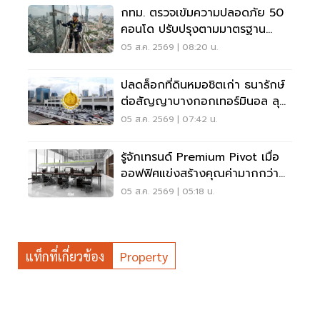
กทม. ตรวจเข้มความปลอดภัย 50
คอนโด ปรับปรุงตามมาตรฐาน
เคร่งครัด
05 ส.ค. 2569 | 08:20 น.
ปลดล็อกที่ดินหมอชิตเก่า ธนารักษ์
ต่อสัญญาบางกอกเทอร์มินอล ลุย
บิ๊กโปรเจ็กต์
05 ส.ค. 2569 | 07:42 น.
รู้จักเทรนด์ Premium Pivot เมื่อ
ออฟฟิศแข่งสร้างคุณค่ามากกว่า
ทำเล-ค่าเช่า
05 ส.ค. 2569 | 05:18 น.
แท็กที่เกี่ยวข้อง
Property