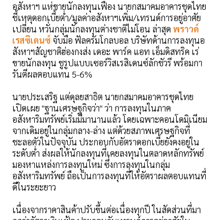
อสังหาฯ แห่ขายนักลงทุนเฟื่อง นายกสมาคมอาคารชุดไทย
ชี้เหตุดอกเบี้ยต่ำ/มูลค่าอสังหาฯเพิ่ม/เทรนด์การอยู่อาศัย
เปลี่ยน หวั่นกลุ่มนักลงทุนต่างชาติไม่โอน ล่าสุด
พราวด์
เรสซิเดนซ์
จับมือ ฟัลครัมโกลบอล บริษัทด้านการลงทุนอ
สังหาฯสัญชาติฮ่องกงส่ง เดอะ พาร์ค แอท เอ็มดิสทริค เร่
ขายนักลงทุน ชูรูปแบบเซอร์วิสเรสิเดนซ์ลักชัวรี พร้อมกา
รันตีผลตอบแทน 5-6%
นายประเสริฐ แต่ดุลยสาธิต นายกสมาคมอาคารชุดไทย
เปิดเผย "ฐานเศรษฐกิจว่า" ว่า การลงทุนในภาค
อสังหาริมทรัพย์เริ่มมีมานานแล้ว โดยเฉพาะคอนโดมิเนียม
จากเดิมอยู่ในกลุ่มกลาง-ล่าง แต่ด้วยสภาพเศรษฐกิจที่
ชะลอตัวในปัจจุบัน ประกอบกับอัตราดอกเบี้ยยังคงอยู่ใน
ระดับต่ำ ส่งผลให้นักลงทุนที่เคยลงทุนในตลาดหลักทรัพย์
มองหาแหล่งการลงทุนใหม่ ซึ่งการลงทุนในกลุ่ม
อสังหาริมทรัพย์ ถือเป็นการลงทุนที่ให้อัตราผลตอบแทนที่
ดีในระยะยาว
เนื่องจากราคาสินค้าปรับขึ้นต่อเนื่องทุกปี ในสัดส่วนที่มา