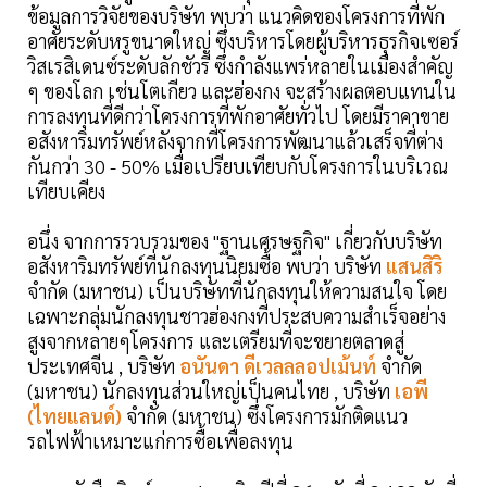
ข้อมูลการวิจัยของบริษัท พบว่า แนวคิดของโครงการที่พัก
อาศัยระดับหรูขนาดใหญ่ ซึ่งบริหารโดยผู้บริหารธุรกิจเซอร์
วิสเรสิเดนซ์ระดับลักชัวรี ซึ่งกำลังแพร่หลายในเมืองสำคัญ
ๆ ของโลก เช่นโตเกียว และฮ่องกง จะสร้างผลตอบแทนใน
การลงทุนที่ดีกว่าโครงการที่พักอาศัยทั่วไป โดยมีราคาขาย
อสังหาริมทรัพย์หลังจากที่โครงการพัฒนาแล้วเสร็จที่ต่าง
กันกว่า 30 - 50% เมื่อเปรียบเทียบกับโครงการในบริเวณ
เทียบเคียง
อนึ่ง จากการรวบรวมของ "ฐานเศรษฐกิจ" เกี่ยวกับบริษัท
อสังหาริมทรัพย์ที่นักลงทุนนิยมซื้อ พบว่า บริษัท
แสนสิริ
จำกัด (มหาชน) เป็นบริษัทที่นักลงทุนให้ความสนใจ โดย
เฉพาะกลุ่มนักลงทุนชาวฮ่องกงที่ประสบความสำเร็จอย่าง
สูงจากหลายๆโครงการ และเตรียมที่จะขยายตลาดสู่
ประเทศจีน , บริษัท
อนันดา ดีเวลลลอปเม้นท์
จำกัด
(มหาชน) นักลงทุนส่วนใหญ่เป็นคนไทย , บริษัท
เอพี
(ไทยแลนด์)
จำกัด (มหาชน) ซึ่งโครงการมักติดแนว
รถไฟฟ้าเหมาะแก่การซื้อเพื่อลงทุน