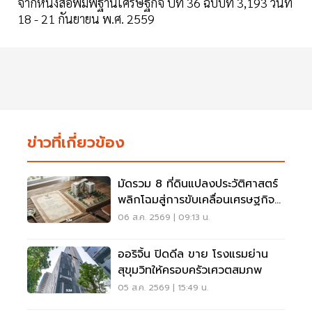
จากหนังสือพิมพ์ฐานเศรษฐกิจ ปีที่ 36 ฉบับที่ 3,193 วันที่
18 - 21 กันยายน พ.ศ. 2559
ข่าวที่เกี่ยวข้อง
มัดรวม 8 ที่ดินแปลงประวัติศาสตร์
พลิกโฉมสู่การขับเคลื่อนเศรษฐกิจ
เมือง
06 ส.ค. 2569 | 09:13 น.
ออริจิ้น ปิดดีล ขาย โรงแรมย่าน
สุขุมวิทให้ครอบครัวเศวตสมภพ
05 ส.ค. 2569 | 15:49 น.