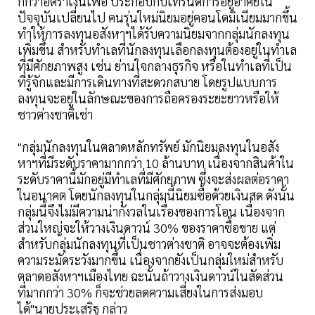
กกว่าอัตราเงินเฟ้อ ประกอบกับเทรนด์การอยู่อาศัยใน
ปัจจุบันเปลี่ยนไป คนรุ่นใหม่นิยมอยู่คอนโดมิเนียมมากขึ้น
ทำให้การลงทุนอสังหาฯได้รับความนิยมจากกลุ่มนักลงทุน
เพิ่มขึ้น สำหรับทำเลที่นักลงทุนเลือกลงทุนต้องอยู่ในทำเล
ที่มีศักยภาพสูง เช่น ย่านใจกลางธุรกิจ หรือในทำเลที่เป็น
ที่รู้จักและมีการเดินทางที่สะดวกสบาย โดยรูปแบบการ
ลงทุนจะอยู่ในลักษณะของการถือครองระยะยาวหรือให้
ชาวต่างชาติเช่า
"กลุ่มนักลงทุนในตลาดหลักทรัพย์ มักนิยมลงทุนในอสัง
หาฯที่มีระดับราคามากกว่า 10 ล้านบาท เนื่องจากสินค้าใน
ระดับราคานี้มักอยู่มีทำเลที่มีศักยภาพ ซึ่งจะส่งผลต่อราคา
ในอนาคต โดยนักลงทุนในกลุ่มนี้นิยมซื้อด้วยเงินสด ดังนั้น
กลุ่มนี้จึงไม่มีความน่ากังวลในเรื่องของการโอน เนื่องจาก
ส่วนใหญ่จะให้วางเงินดาวน์ 30% ของราคาซื้อขาย แต่
สำหรับกลุ่มนักลงทุนที่เป็นชาวต่างชาติ อาจจะต้องเพิ่ม
ความระมัดระวังมากขึ้น เนื่องจากยังเป็นกลุ่มใหม่สำหรับ
ตลาดอสังหาฯเมืองไทย ฉะนั้นถ้าวางเงินดาวน์ในสัดส่วน
ที่มากกว่า 30% ก็จะช่วยลดความเสี่ยงในการส่งมอบ
ได้"นายประเสริฐ กล่าว