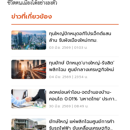
ชีวิตคนเมืองได้อย่างลงตัว
ข่าวที่เกี่ยวข้อง
ทุนใหญ่ปักหมุดอภิโปรเจ็กต์แสน
ล้าน รับผังเมืองใหม่กทม.
03 มิ.ย. 2569 | 01:03 น.
ทุนยักษ์ ปักหมุด‘บางใหญ่-รังสิต’
พลิกโฉม ศูนย์กลางเศรษฐกิจใหม่
04 มิ.ย. 2569 | 23:54 น.
ลดหย่อนค่าโอน-จดจำนองบ้าน-
คอนโด 0.01% 'มหาดไทย' ประกาศ
ต่ออีก 1 ปี ถึง 30 มิ.ย.70
30 มิ.ย. 2569 | 08:49 น.
ยักษ์ใหญ่ แห่พลิกโฉมศูนย์การค้า
รับรถไฟฟ้า ขับเคลื่อนเศรษฐกิจ