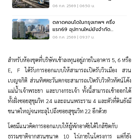
เมือง
06 ก.ค. 2569 | 06:50 น.
ตลาดคอนโดในกรุงเทพฯ ครึ่ง
แรก69 อุปทานใหม่ยังจำกัด
ดีมานด์ระดับบนแข็งแกร่ง
06 ก.ค. 2569 | 09:37 น.
สำหรับห้องชุดที่บริษัทเข้าลงทุนอยู่ภายในอาคาร 5, 6 หรือ
E, F ได้รับการออกแบบให้สามารถเปิดรับวิวเมือง สวน
เบญจกิติ ส่วนทิศตะวันตกจะสามารถเปิดรับวิวทิวทัศน์โค้ง
แม่น้ำเจ้าพระยา และบางกระเจ้า ทั้งนี้สามารถเข้าออกได้
ทั้งฝั่งซอยสุขุมวิท 24 และถนนพระราม 4 และตัวที่ดินยังมี
ขนาดใหญ่จนทะลุไปถึงซอยสุขุมวิท 22 อีกด้วย
โดยมีแนวคิดการออกแบบให้ผู้พักอาศัยได้ใกล้ชิดกับ
ธรรมชาติจากสวนขนาด 10 ไร่ภายในโครงการ แต่ก็ยัง