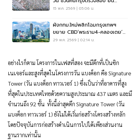
วัน ชวนคนกรุงตรวจสอบ ยื่น
คำร้อง ลดถนนเหลือ96สาย
15 พ.ค. 2569 | 05:06 น.
ผังกทม.ใหม่พลิกโฉมกรุงเทพฯ
ขยาย CBD‘พระราม4-คลองเตย’
ดันที่ดินบิ๊กทุน-รัฐได้อานิสงส์
29 พ.ค. 2569 | 02:14 น.
อย่างไรก็ตาม โครงการในเฟสที่สอง จะมีตึกที่เป็นซิก
เนเจอร์และสูงที่สุดในโครงการวัน แบงค็อก คือ Signature
Tower (วัน แบงค็อก ทาวเวอร์ 1) ซึ่งเป็นว่าที่อาคารที่สูง
ที่สุดในประเทศไทยด้วยความสูงประมาณ 437 เมตร และมี
จำนวนถึง 92 ชั้น ทั้งนี้ล่าสุดตึก Signature Tower (วัน
แบงค็อก ทาวเวอร์ 1) ยังไม่ได้เริ่มก่อสร้างโครงสร้างหลัก
โดยปัจจุบันการก่อสร้างดำเนินการไปได้เพียงส่วนงาน
ฐานรากเท่านั้น