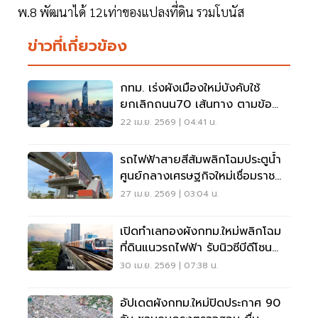
พ.8 พัฒนาได้ 12เท่าของแปลงที่ดิน รวมโบนัส
ข่าวที่เกี่ยวข้อง
กทม. เร่งผังเมืองใหม่บังคับใช้
ยกเลิกถนน70 เส้นทาง ตามข้อ
เรียกร้องประชาชน
22 เม.ย. 2569 | 04:41 น.
รถไฟฟ้าสายสีส้มพลิกโฉมประตูน้ำ
ศูนย์กลางเศรษฐกิจใหม่เชื่อมราช
ประสงค์
27 เม.ย. 2569 | 03:04 น.
เปิดทำเลทองผังกทม.ใหม่พลิกโฉม
ที่ดินแนวรถไฟฟ้า รับนิวซีบีดีโซน
ตะวันออก-เหนือของกทม.บูม
30 เม.ย. 2569 | 07:38 น.
อัปเดตผังกทม.ใหม่ปิดประกาศ 90