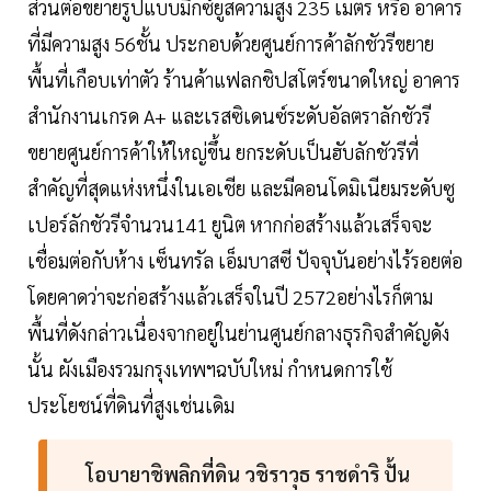
ส่วนต่อขยายรูปแบบมิกซ์ยูสความสูง 235 เมตร หรือ อาคาร
ที่มีความสูง 56ชั้น ประกอบด้วยศูนย์การค้าลักชัวรีขยาย
พื้นที่เกือบเท่าตัว ร้านค้าแฟลกชิปสโตร์ขนาดใหญ่ อาคาร
สำนักงานเกรด A+ และเรสซิเดนซ์ระดับอัลตราลักชัวรี
ขยายศูนย์การค้าให้ใหญ่ขึ้น ยกระดับเป็นฮับลักชัวรีที่
สำคัญที่สุดแห่งหนึ่งในเอเชีย และมีคอนโดมิเนียมระดับซู
เปอร์ลักชัวรีจำนวน141 ยูนิต หากก่อสร้างแล้วเสร็จจะ
เชื่อมต่อกับห้าง เซ็นทรัล เอ็มบาสซี ปัจจุบันอย่างไร้รอยต่อ
โดยคาดว่าจะก่อสร้างแล้วเสร็จในปี 2572อย่างไรก็ตาม
พื้นที่ดังกล่าวเนื่องจากอยู่ในย่านศูนย์กลางธุรกิจสำคัญดัง
นั้น ผังเมืองรวมกรุงเทพฯฉบับใหม่ กำหนดการใช้
ประโยชน์ที่ดินที่สูงเช่นเดิม
โอบายาชิพลิกที่ดิน วชิราวุธ ราชดำริ ปั้น