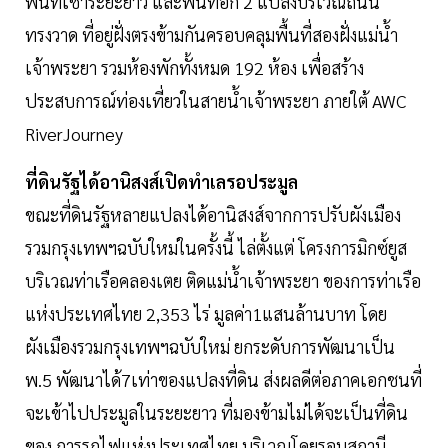
พื้นที่เช่าระยะยาว และพื้นที่อีก 2 แปลงบริเวณถนน
ทรงวาด ที่อยู่ฝั่งตรงข้ามกันครอบคลุมพื้นที่สองฝั่งแม่น้ำ
เจ้าพระยา รวมห้องพักทั้งหมด 192 ห้อง เพื่อสร้าง
ประสบการณ์ท่องเที่ยวในสายน้ำเจ้าพระยา ภายใต้ AWC
RiverJourney
ที่ดินรัฐได้อานิสงส์เปิดทำเลรอประมูล
ขณะที่ดินรัฐหลายแปลงได้อานิสงส์จากการปรับผังเมือง
รวมกรุงเทพฯฉบับใหม่ในครั้งนี้ ไล่ตั้งแต่ โครงการมิกซ์ยูส
บริเวณท่าเรือคลองเตย ติดแม่น้ำเจ้าพระยา ของการท่าเรือ
แห่งประเทศไทย 2,353 ไร่ มูลค่า1แสนล้านบาท โดย
ผังเมืองรวมกรุงเทพฯฉบับใหม่ ยกระดับการพัฒนาเป็น
พ.5 พัฒนาได้7เท่าของแปลงที่ดิน ส่งผลดีต่อภาคเอกชนที่
จะเข้าไปประมูลในระยะยาว ที่มองข้ามไม่ได้จะเป็นที่ดิน
ของ การรถไฟแห่งประเทศไทย บริเวณโดยรอบสถานี