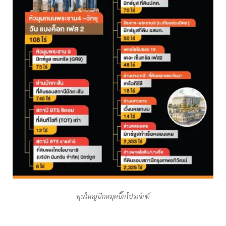
ทุนใหญ่ปักหมุดบิ๊กโปรเจ็กต์