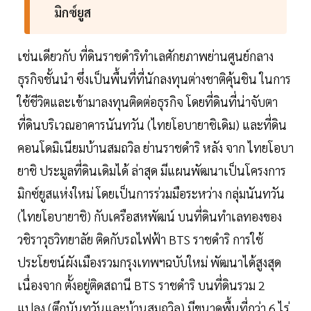
มิกซ์ยูส
เช่นเดียวกับ ที่ดินราชดำริทำเลศักยภาพย่านศูนย์กลาง
ธุรกิจชั้นนำ ซึ่งเป็นพื้นที่ที่นักลงทุนต่างชาติคุ้นชิน ในการ
ใช้ชีวิตและเข้ามาลงทุนติดต่อธุรกิจ โดยที่ดินที่น่าจับตา
ที่ดินบริเวณอาคารนันทวัน (ไทยโอบายาชิเดิม) และที่ดิน
คอนโดมิเนียมบ้านสมถวิล ย่านราชดำริ หลัง จาก ไทยโอบา
ยาชิ ประมูลที่ดินเดิมได้ ล่าสุด มีแผนพัฒนาเป็นโครงการ
มิกซ์ยูสแห่งใหม่ โดยเป็นการร่วมมือระหว่าง กลุ่มนันทวัน
(ไทยโอบายาชิ) กับเครือสหพัฒน์ บนที่ดินทำเลทองของ
วชิราวุธวิทยาลัย ติดกับรถไฟฟ้า BTS ราชดำริ การใช้
ประโยชน์ผังเมืองรวมกรุงเทพฯฉบับใหม่ พัฒนาได้สูงสุด
เนื่องจาก ตั้งอยู่ติดสถานี BTS ราชดำริ บนที่ดินรวม 2
แปลง (ตึกนันทวันและบ้านสมถวิล) มีขนาดพื้นที่กว่า 6 ไร่