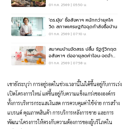
100%
01 ก.ค. 2569 | 05:50 น.
'ดร.ยุ้ย' ชี้อสังหาฯ หนักกว่ายุคโค
วิด สภาพเศรษฐกิจฉุดกำลังซื้อบ้าน
01 ก.ค. 2569 | 07:10 น.
สมาคมบ้านจัดสรร ปลื้ม รัฐกู้วิกฤต
อสังหาฯ ต่ออายุลดค่าโอน-จดจำ
นอง คู่LTV
01 ก.ค. 2569 | 07:58 น.
เขายังระบุว่า การอยู่รอดในช่วงเวลานี้ไม่ได้ขึ้นอยู่กับการเร่ง
เปิดโครงการใหม่ แต่ขึ้นอยู่กับความแข็งแกร่งขององค์กร
ทั้งการบริหารกระแสเงินสด การควบคุมค่าใช้จ่าย การสร้าง
แบรนด์ คุณภาพสินค้า การบริการหลังการขาย และการ
พัฒนาโครงการให้ตรงกับความต้องการของผู้บริโภคใน