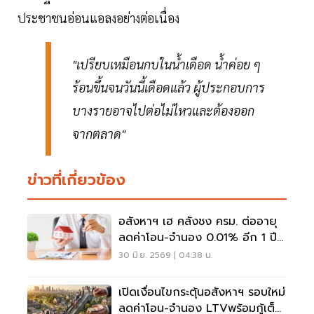
ประชาชนอ่อนแอลงอย่างต่อเนื่อง
"เปรียบเหมือนกบในน้ำเดือด น้ำค่อย ๆ
ร้อนขึ้นจนวันนี้เดือดแล้ว ผู้ประกอบการ
บางรายอาจไปต่อไม่ไหวและต้องออก
จากตลาด"
ข่าวที่เกี่ยวข้อง
อสังหาฯ เฮ คลังชง ครม. ต่ออายุ
ลดค่าโอน-จำนอง 0.01% อีก 1 ปี
ลดภาระคนอยากมีบ้าน
30 มิ.ย. 2569 | 04:38 น.
เปิดเงื่อนไขกระตุ้นอสังหาฯ รอบใหม่
ลดค่าโอน-จำนอง LTVพร้อมกู้เต็ม