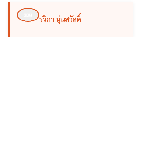
รวิภา นุ่นสวัสดิ์