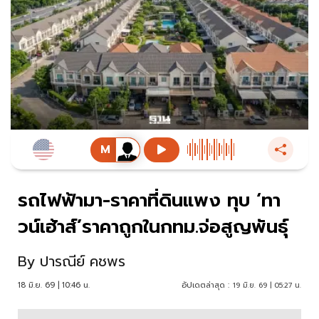
รถไฟฟ้ามา-ราคาที่ดินแพง ทุบ ‘ทา
วน์เฮ้าส์’ราคาถูกในกทม.จ่อสูญพันธุ์
By
ปารณีย์ คชพร
18 มิ.ย. 69 | 10:46 น.
อัปเดตล่าสุด :
19 มิ.ย. 69 | 05:27 น.