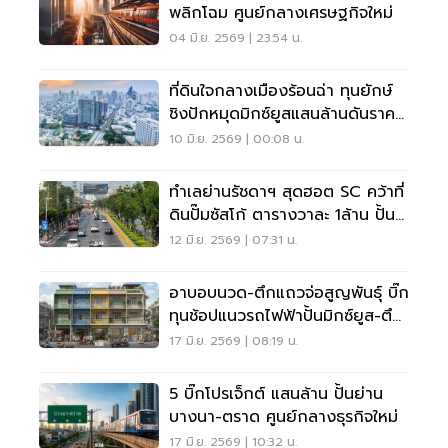
พลิกโฉม ศูนย์กลางเศรษฐกิจใหม่
04 มิ.ย. 2569 | 23:54 น.
ที่ดินใจกลางเมืองร้อนฉ่า ทุนยักษ์
ชิงปักหมุดมิกซ์ยูสแสนล้านดันราคา
ที่ดินพุ่ง
10 มิ.ย. 2569 | 00:08 น.
ทำเลย่านรัชดาฯ สุดฮอต SC คว้าที่
ดินปั๊มซัสโก้ ตารางวาละ 1ล้าน ปั้น
ศูนย์กลางธุรกิจใหม่
12 มิ.ย. 2569 | 07:31 น.
อาบอบนวด-ตึกแถวจ่อสูญพันธุ์ บิ๊ก
ทุนช้อปแนวรถไฟฟ้าปั้นมิกซ์ยูส-ตึก
สูง
17 มิ.ย. 2569 | 08:19 น.
5 บิ๊กโปรเจ็กต์ แสนล้าน ปั้นย่าน
บางนา-ตราด ศูนย์กลางธุรกิจใหม่
17 มิ.ย. 2569 | 10:32 น.