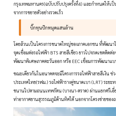
กรุงเทพมหานคร(ฉบับปรับปรุงครั้งที่4) และกำหนดให้เป็น
จากการขยายตัวอย่างรวดเร็ว
บิ๊กทุนปักหมุดแสนล้าน
โดยล้วนเป็นโครงการขนาดใหญ่ของภาคเอกชน ที่พัฒนาไปตา
จุดเชื่อมต่อรถไฟฟ้า BTS สายสีเขียว ยาวไปจรดเขตติดต
พัฒนาพิเศษภาคตะวันออก หรือ EEC เชื่อมการพัฒนาแบ
ขณะเดียวกันในอนาคตจะมีโครงการรถไฟฟ้าสายสีเงิน ช่
ประเทศไทย(รฟม.) รถไฟฟ้ารางคู่ขนาดเบา (LRT) ระยะทาง 1
ขนานไปตามถนนเทพรัตน (บางนา-ตราด) ผ่านแยกศรีเอี่ยมแล
ท่าอากาศยานสุวรรณภูมิด้านทิศใต้ นอกจากโครงข่ายขอ