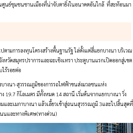
ศูนย์ชุมชนชานเมืองที่น่าจับตายิ่งในอนาคตอันใกล้ ที่สะท้อนมา
มการลงทุนโครงสร้างพื้นฐานรัฐ ไล่ตั้งแต่สี่แยกบางนา บริเวณ
่อจังหวัดสมุทรปราการและฉะเชิงเทรา ประตูบานแรกเปิดออกสู่เขต
บไร้รอยต่อ
วงบางนา-สุวรรณภูมิของการรถไฟฟ้าขนส่งมวลชนแห่ง
9.7 กิโลเมตร มีทั้งหมด 14 สถานี เริ่มต้นจากแยกบางนา วิ่ง
ะเมกาบางนา แล้วเลี้ยวเข้าสู่ถนนสุวรรณภูมิ 3และไปสิ้นสุดที่
งถนนและทางพิเศษ(ทางด่วน)