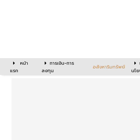
หน้า
การเงิน-การ
อสังหาริมทรัพย์
แรก
ลงทุน
นโย