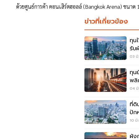
ด้วยศูนย์การค้า คอนเสิร์ตฮอลล์ (Bangkok Arena) ขนาด
ข่าวที่เกี่ยวข้อง
ทุน
รับ
03 มิ
ทุน
พลิ
04 มิ
ที่
ปัก
พุ่ง
10 มิ
ผัง