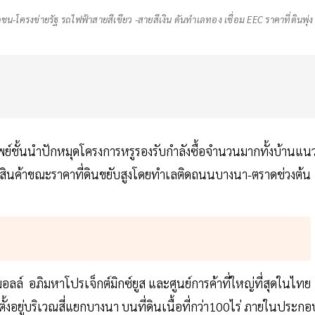
น-โครงข่ายรัฐ รถไฟฟ้าสายสีเขียว -สายสีเงิน ดันทำเลทอง เชื่อม EEC ราคาที่ดินพุ่ง
ัพย์ชั้นนำปักหมุดโครงการหรูรองรับกำลังซื้อจำนวนมากทั้งบ้านแน
งสินค้าขณะราคาที่ดินขยับสูงโดยทำเลติดถนนบางนา-ตราดช่วงต้น
อลล์ อภิมหาโปรเจ็กต์มิกซ์ยูส และศูนย์การค้าที่ใหญ่ที่สุดในไทย
ตั้งอยู่บริเวณสี่แยกบางนา บนที่ดินเนื้อที่กว่า100ไร่ ภายในประกอ