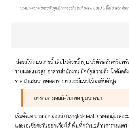
บางนา-ตราด ยกระดับศูนย์กลางธุรกิจใหม่ (New CBD) 5 บิ๊กโปรเจ็กต์เอกช
ส่งผลให้ถนนสายนี้ เต็มไปด้วยบิ๊กทุน บริษัทอสังหาริมทร
ราบและแนวสูง อาคารสำนักงาน มิกซ์ยูส รวมถึง โกดังคลั
ราคา3แสนบาทต่อตารางวาและมีแนวโน้มขยับตัวสูง
บางกอก มอลล์-ไบเทค บูมบางนา
เริ่มตั้งแต่ บางกอก มอลล์ (Bangkok Mall) ของกลุ่มเดอะม
และเอเชียตะวันออกเฉียงใต้ พื้นที่กว่า1.2ล้านตารางเมตร 