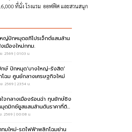
 16,000 ที่นั่ง โรงแรม ออฟฟิศ และสวนสนุก
ใหญ่ปักหมุดอภิโปรเจ็กต์แสนล้าน
ผังเมืองใหม่กทม.
.ย. 2569 | 01:03 น.
ยักษ์ ปักหมุด‘บางใหญ่-รังสิต’
กโฉม ศูนย์กลางเศรษฐกิจใหม่
.ย. 2569 | 23:54 น.
ดินใจกลางเมืองร้อนฉ่า ทุนยักษ์ชิง
หมุดมิกซ์ยูสแสนล้านดันราคาที่ดิน
.ย. 2569 | 00:08 น.
กทมใหม่-รถไฟฟ้าพลิกโฉมย่าน