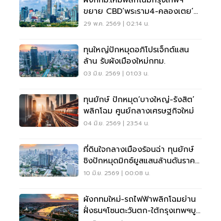
ผังกทม.ใหม่พลิกโฉมกรุงเทพฯ
ขยาย CBD‘พระราม4-คลองเตย’
ดันที่ดินบิ๊กทุน-รัฐได้อานิสงส์
29 พ.ค. 2569 | 02:14 น.
ทุนใหญ่ปักหมุดอภิโปรเจ็กต์แสน
ล้าน รับผังเมืองใหม่กทม.
03 มิ.ย. 2569 | 01:03 น.
ทุนยักษ์ ปักหมุด‘บางใหญ่-รังสิต’
พลิกโฉม ศูนย์กลางเศรษฐกิจใหม่
04 มิ.ย. 2569 | 23:54 น.
ที่ดินใจกลางเมืองร้อนฉ่า ทุนยักษ์
ชิงปักหมุดมิกซ์ยูสแสนล้านดันราคา
ที่ดินพุ่ง
10 มิ.ย. 2569 | 00:08 น.
ผังกทมใหม่-รถไฟฟ้าพลิกโฉมย่าน
ฝั่งธนฯโซนตะวันตก-ใต้กรุงเทพฯบูม