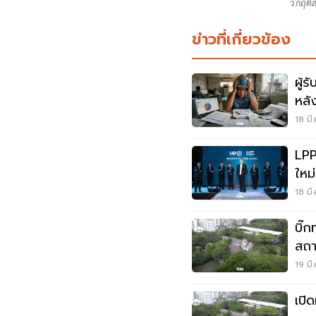
วิกฤตส
ข่าวที่เกี่ยวข้อง
ผู้
หลั
พุ่
18 มี
เชื่อ
LPP
ใหม
อสั
18 มี
บิ๊
สถา
20ไ
19 มี
เปิ