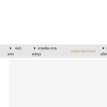
หน้า
การเงิน-การ
อสังหาริมทรัพย์
แรก
ลงทุน
นโย