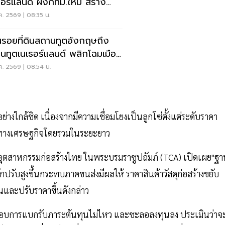
ธอร์แลนด์ ผังกทม.ใหม่ สร้าง
10เท่าของแปลงที่ดิน
.ค. 2569 | 08:35 น.
นรอยที่ดินสถานทูตอังกฤษถึง
นทูตเนเธอร์แลนด์ พลิกโฉมเมือง
ราคาที่ดินพุ่ง
.ค. 2569 | 08:54 น.
อย่างใกล้ชิด เนื่องจากมีความเชื่อมโยงเป็นลูกโซ่ตั้งแต่ระดับราคา
พทางเศรษฐกิจโดยรวมในระยะยาว
ุตสาหกรรมก่อสร้างไทย ในพระบรมราชูปถัมภ์ (TCA) เปิดเผย"ฐา
ปรับสูงขึ้นกระทบภาคขนส่งมีผลให้ ราคาสินค้าวัสดุก่อสร้างขยับ
นและปรับราคาขึ้นดังกล่าว
ระกอบการแบกรับภาระต้นทุนไม่ไหว และชะลอลงทุนลง ประเมินว่าจะ