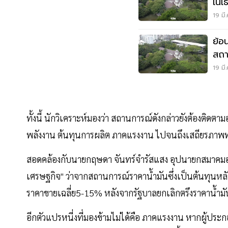
เนเ
ได้
19 มี
ย้อ
สถา
ดัน
19 มี
ทั้งนี้ นักวิเคราะห์มองว่า สถานการณ์ดังกล่าวยังต้องติดตาม
พลังงาน ต้นทุนการผลิต ภาคแรงงาน ไปจนถึงเสถียรภา
สอดคล้องกับนายกฤษดา จันทร์จำรัสแสง อุปนายกสมาคมอ
เศรษฐกิจ" ว่าจากสถานการณ์ราคาน้ำมันซึ่งเป็นต้นทุนหลัก
ราคาขายเฉลี่ย5-15% หลังจากรัฐบาลยกเลิกตรึงราคาน้ำมั
อีกตัวแปรหนี่งที่มองข้ามไม่ได้คือ ภาคแรงงาน หากผู้ป