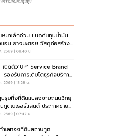
งครามดันต้นทุนพุ่ง
รับเหมาเล็กอ่วม แบกต้นทุนน้ำมัน
งแอ่น ยางมะตอย วัสดุก่อสร้าง
ง ซ้ำเติมเศรษฐกิจ-แบงก์เข้มสิน
.ค. 2569 | 08:40 น.
 เปิดตัว’UP’ Service Brand
่ รองรับการเติบโตธุรกิจบริการ
งหาฯ
.ค. 2569 | 13:28 น.
กทุนรุมทึ้งที่ดินแปลงงามถนนวิทยุ
นทูตเนเธอร์แลนด์ ประกาศขาย
ร่
.ค. 2569 | 07:47 น.
ดทำเลทองที่ดินสถานทูต