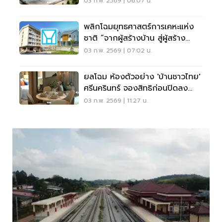
03 ก.พ. 2569 | 06:07 น.
พลิกโฉมยุทธศาสตร์การเคหะแห่ง
ชาติ “จากผู้สร้างบ้าน สู่ผู้สร้าง
เมือง”
03 ก.พ. 2569 | 07:02 น.
ยลโฉม ห้องตัวอย่าง 'บ้านชาวไทย'
ศรีนครินทร์ จองสิทธิก่อนปิดลง
ทะเบียน20 ก.พ. นี้
03 ก.พ. 2569 | 11:27 น.