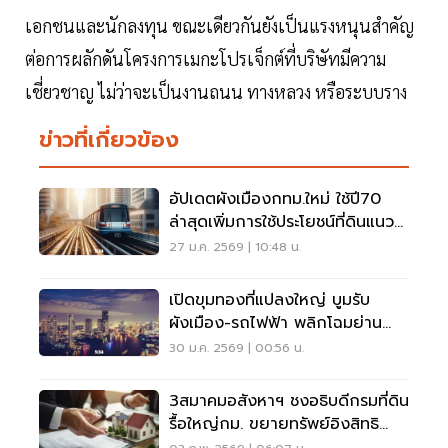
เอกชนและนักลงทุน ขณะเดียวกันยังเป็นแรงหนุนสำคัญ
ต่อการผลักดันโครงการเมกะโปรเจ็กต์ที่บริษัทมีความ
เชี่ยวชาญ ไม่ว่าจะเป็นงานถนน ทางหลวง หรือระบบราง
ข่าวที่เกี่ยวข้อง
อัปเดตผังเมืองกทม.ใหม่ ใช้ปี70
ล่าสุดเพิ่มการใช้ประโยชน์ที่ดินแนว
รถไฟฟ้าดันราคาที่ดินขยับ
27 ม.ค. 2569 | 10:48 น.
เปิดขุมทองที่แปลงใหญ่ บูมรับ
ผังเมือง-รถไฟฟ้า พลิกโฉมย่าน
ธุรกิจใหม่
30 ม.ค. 2569 | 00:56 น.
3สมาคมอสังหาฯ ชงอธิบดีกรมที่ดิน
รื้อใหญ่กม. ขยายทรัพย์อิงสิทธิ
เช่า60ปี-ลดขนาดบ้านจัดสรร