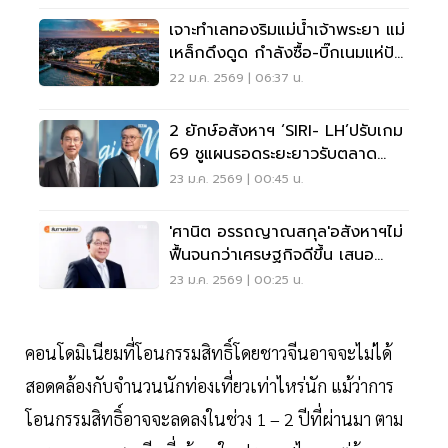
เจาะทำเลทองริมแม่น้ำเจ้าพระยา แม่
เหล็กดึงดูด กำลังซื้อ-บิ๊กเนมแห่ปัก
หมุดคอนโด
22 ม.ค. 2569 | 06:37 น.
2 ยักษ์อสังหาฯ ‘SIRI- LH’ปรับเกม
69 ชูแผนรอดระยะยาวรับตลาด
เปลี่ยน
23 ม.ค. 2569 | 00:45 น.
'ศานิต อรรถญาณสกุล'อสังหาฯไม่
ฟื้นจนกว่าเศรษฐกิจดีขึ้น เสนอ
แบงก์อัดฉีดเงินเข้าระบบธุรกิจ1ล้าน
23 ม.ค. 2569 | 00:25 น.
ล้านบาท
คอนโดมิเนียมที่โอนกรรมสิทธิ์โดยชาวจีนอาจจะไม่ได้
สอดคล้องกับจำนวนนักท่องเที่ยวเท่าไหร่นัก แม้ว่าการ
โอนกรรมสิทธิ์อาจจะลดลงในช่วง 1 – 2 ปีที่ผ่านมา ตาม