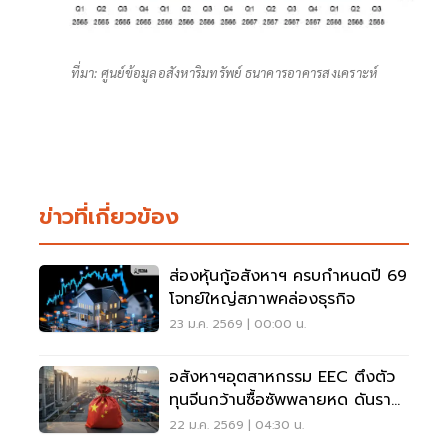
ที่มา: ศูนย์ข้อมูลอสังหาริมทรัพย์ ธนาคารอาคารสงเคราะห์
ข่าวที่เกี่ยวข้อง
ส่องหุ้นกู้อสังหาฯ ครบกำหนดปี 69
โจทย์ใหญ่สภาพคล่องธุรกิจ
23 ม.ค. 2569 | 00:00 น.
อสังหาฯอุตสาหกรรม EEC ตึงตัว
ทุนจีนกว้านซื้อซัพพลายหด ดันราคา
พุ่ง
22 ม.ค. 2569 | 04:30 น.