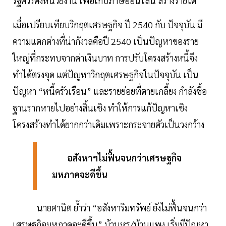
รัฐควรตั้งหน่วยงาน เพื่อเก็บภาษีออนไลน์ สร้างรายได้
เมื่อเปรียบเทียบวิกฤตเศรษฐกิจ ปี 2540 กับ ปัจจุบัน มี
ความแตกต่างที่น่ากังวลคือปี 2540 เป็นปัญหาของราย
ใหญ่ที่กระทบจากค่าเงินบาท การปรับโครงสร้างหนี้จึง
ทำได้ตรงจุด แต่ปัญหาวิกฤตเศรษฐกิจในปัจจุบัน เป็น
ปัญหา “หนี้ครัวเรือน” และรายย่อยที่ตายเกลี้ยง กำลังซื้อ
ฐานรากหายไปอย่างสิ้นเชิง ทำให้การแก้ปัญหาเชิง
โครงสร้างทำได้ยากกว่าเดิมเพราะกระจายตัวเป็นวงกว้าง
อสังหาฯไม่ฟื้นจนกว่าเศรษฐกิจ
มหภาคจะดีขึ้น
นายศานิต ย้ำว่า “อสังหาริมทรัพย์ ยังไม่ฟื้นจนกว่า
เศรษฐกิจมหภาคจะดีขึ้น” บ้านหรู/บ้านแพง เริ่มมีปัญหา