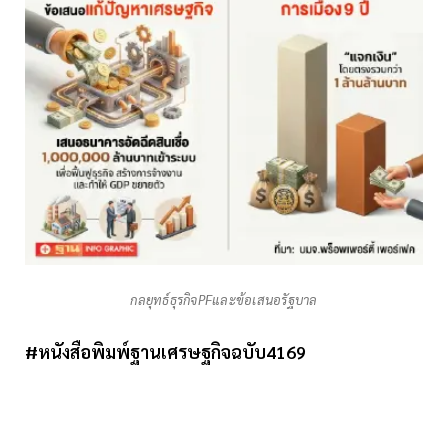
กลยุทธ์ธุรกิจPFและข้อเสนอรัฐบาล
#หนังสือพิมพ์ฐานเศรษฐกิจฉบับ4169