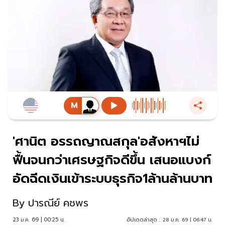
'ศานิต อรรถญาณสกุล'อสังหาฯไม่
ฟื้นจนกว่าเศรษฐกิจดีขึ้น เสนอแบงก์
อัดฉีดเงินเข้าระบบธุรกิจ1ล้านล้านบาท
By
ปารณีย์ คชพร
23 ม.ค. 69 | 00:25 น.
อัปเดตล่าสุด :
28 ม.ค. 69 | 06:47 น.