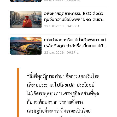
อสังหาฯอุตสาหกรรม EEC ตึงตัว
ทุนจีนกว้านซื้อซัพพลายหด ดันราคา
พุ่ง
22 ม.ค. 2569 | 04:30 น.
เจาะทำเลทองริมแม่น้ำเจ้าพระยา แม่
เหล็กดึงดูด กำลังซื้อ-บิ๊กเนมแห่ปัก
หมุดคอนโด
22 ม.ค. 2569 | 06:37 น.
“สิ่งที่ทุกรัฐบาลทำมา คือการแจกเงินโดย
เสียงบประมาณไปโดยเปล่าประโยชน์
ไม่เกิดพายุหมุนทางเศรษฐกิจ อย่างที่พูด
กัน สะท้อนจากการขยายตัวทาง
เศรษฐกิจต่ำลงกว่าที่ควรจะเป็นโดย