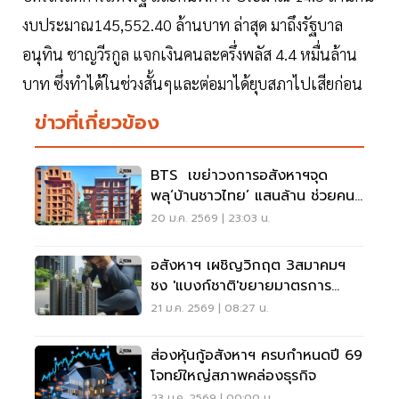
งบประมาณ145,552.40 ล้านบาท ล่าสุด มาถึงรัฐบาล
อนุทิน ชาญวีรกูล แจกเงินคนละครึ่งพลัส 4.4 หมื่นล้าน
บาท ซึ่งทำได้ในช่วงสั้นๆและต่อมาได้ยุบสภาไปเสียก่อน
ข่าวที่เกี่ยวข้อง
BTS เขย่าวงการอสังหาฯจุด
พลุ‘บ้านชาวไทย’ แสนล้าน ช่วยคน
เข้าถึงที่อยู่อาศัย
20 ม.ค. 2569 | 23:03 น.
อสังหาฯ เผชิญวิกฤต 3สมาคมฯ
ชง 'แบงก์ชาติ'ขยายมาตรการ
LTVออกไปอีก1ปี
21 ม.ค. 2569 | 08:27 น.
ส่องหุ้นกู้อสังหาฯ ครบกำหนดปี 69
โจทย์ใหญ่สภาพคล่องธุรกิจ
23 ม.ค. 2569 | 00:00 น.