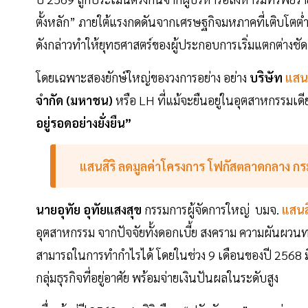
ตั้งหลัก” ภายใต้แรงกดดันจากเศรษฐกิจมหภาคที่เติบโตต่ำ 
ดังกล่าวทำให้ยุทธศาสตร์ของผู้ประกอบการเริ่มแตกต่างชั
โดยเฉพาะสองยักษ์ใหญ่ของวงการอย่าง อย่าง
บริษัท
แสนส
จำกัด (มหาชน)
หรือ LH ที่แม้จะยืนอยู่ในอุตสาหกรรมเดีย
อยู่รอดอย่างยั่งยืน”
แสนสิริ ลดมูลค่าโครงการ โฟกัสตลาดกลาง กร
นายอุทัย อุทัยแสงสุข
กรรมการผู้จัดการใหญ่ บมจ.
แสนส
อุตสาหกรรม จากปัจจัยทั้งดอกเบี้ย สงคราม ความผันผวนทาง
สามารถในการทำกำไรได้ โดยในช่วง 9 เดือนของปี 2568 ม
กลุ่มธุรกิจที่อยู่อาศัย พร้อมจ่ายเงินปันผลในระดับสูง