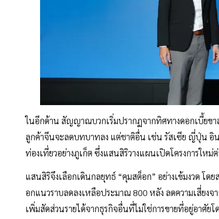
ในอีกด้าน สัญญาณบวกเริ่มปรากฏจากทิศทางดอกเบี้ยขาลง
ลูกค้าจีนจะลดบทบาทลง แต่ชาติอื่น เช่น รัสเซีย ญี่ปุ่น 
ท่องเที่ยวอย่างภูเก็ต ซึ่งแสนสิริวางแผนเปิดโครงการใหม่ต
แสนสิริจึงเลือกเดินกลยุทธ์ “คุมสต็อก” อย่างเข้มงวด โดยส
อกแนวราบลดลงเหลือประมาณ 800 หลัง ลดความเสี่ยงจาก
เพิ่มสัดส่วนรายได้จากธุรกิจอื่นที่ไม่ใช่การขายที่อยู่อาศ