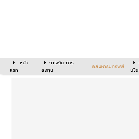
หน้า
การเงิน-การ
อสังหาริมทรัพย์
แรก
ลงทุน
นโย