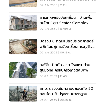
12%
07 ส.ค. 2569 | 11:15 น.
การเคหะฯเร่งขับเคลื่อน ‘บ้านเพื่อ
คนไทย’ ลุย Senior Complex
ฟื้นฟูเมือง
07 ส.ค. 2569 | 07:59 น.
มัดรวม 8 ที่ดินแปลงประวัติศาสตร์
พลิกโฉมสู่การขับเคลื่อนเศรษฐกิจ
เมือง
06 ส.ค. 2569 | 09:13 น.
ออริจิ้น ปิดดีล ขาย โรงแรมย่าน
สุขุมวิทให้ครอบครัวเศวตสมภพ
05 ส.ค. 2569 | 15:49 น.
กทม. ตรวจเข้มความปลอดภัย 50
คอนโด ปรับปรุงตามมาตรฐาน
เคร่งครัด
05 ส.ค. 2569 | 08:20 น.