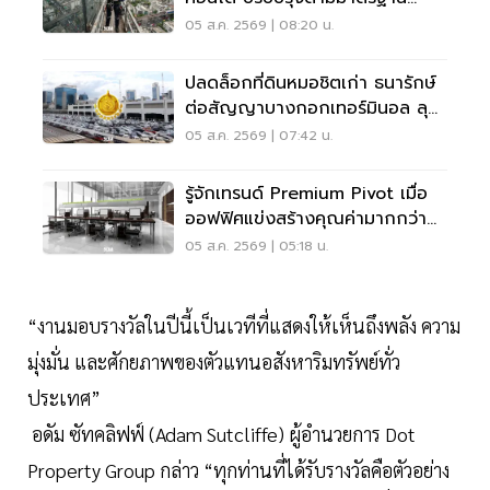
เคร่งครัด
05 ส.ค. 2569 | 08:20 น.
ปลดล็อกที่ดินหมอชิตเก่า ธนารักษ์
ต่อสัญญาบางกอกเทอร์มินอล ลุย
บิ๊กโปรเจ็กต์
05 ส.ค. 2569 | 07:42 น.
รู้จักเทรนด์ Premium Pivot เมื่อ
ออฟฟิศแข่งสร้างคุณค่ามากกว่า
ทำเล-ค่าเช่า
05 ส.ค. 2569 | 05:18 น.
“งานมอบรางวัลในปีนี้เป็นเวทีที่แสดงให้เห็นถึงพลัง ความ
มุ่งมั่น และศักยภาพของตัวแทนอสังหาริมทรัพย์ทั่ว
ประเทศ”
อดัม ซัทคลิฟฟ์ (Adam Sutcliffe) ผู้อำนวยการ Dot
Property Group กล่าว “ทุกท่านที่ได้รับรางวัลคือตัวอย่าง