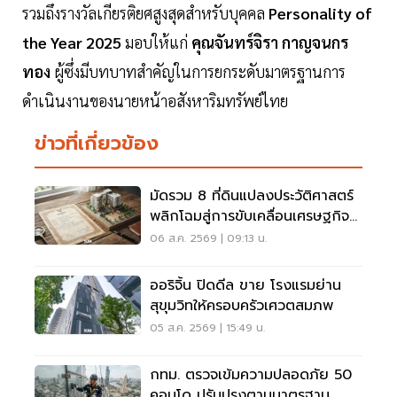
รวมถึงรางวัลเกียรติยศสูงสุดสำหรับบุคคล
Personality of
the Year 2025
มอบให้แก่
คุณจันทร์จิรา กาญจนกร
ทอง
ผู้ซึ่งมีบทบาทสำคัญในการยกระดับมาตรฐานการ
ดำเนินงานของนายหน้าอสังหาริมทรัพย์ไทย
ข่าวที่เกี่ยวข้อง
มัดรวม 8 ที่ดินแปลงประวัติศาสตร์
พลิกโฉมสู่การขับเคลื่อนเศรษฐกิจ
เมือง
06 ส.ค. 2569 | 09:13 น.
ออริจิ้น ปิดดีล ขาย โรงแรมย่าน
สุขุมวิทให้ครอบครัวเศวตสมภพ
05 ส.ค. 2569 | 15:49 น.
กทม. ตรวจเข้มความปลอดภัย 50
คอนโด ปรับปรุงตามมาตรฐาน