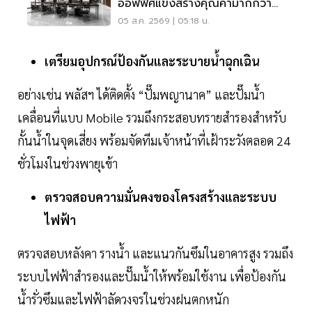
ออฟฟิศแข่งสร้างคุณค่ามากกว่า
ทำเล-ค่าเช่า
05 ส.ค. 2569 | 05:18 น.
เตรียมอุปกรณ์ป้องกันและระบายน้ำฉุกเฉิน
อย่างเช่น พลัสฯ ได้ติดตั้ง “ปั๊มพญานาค” และปั๊มน้ำ
เคลื่อนที่แบบ Mobile รวมถึงกระสอบทรายสำรองสำหรับ
กั้นน้ำในจุดเสี่ยง พร้อมจัดทีมเจ้าหน้าที่เฝ้าระวังตลอด 24
ชั่วโมงในช่วงพายุเข้า
ตรวจสอบความมั่นคงของโครงสร้างและระบบ
ไฟฟ้า
ตรวจสอบหลังคา รางน้ำ และแนวกันซึมในอาคารสูง รวมถึง
ระบบไฟฟ้าสำรองและปั๊มน้ำให้พร้อมใช้งาน เพื่อป้องกัน
น้ำรั่วซึมและไฟฟ้าลัดวงจรในช่วงฝนตกหนัก