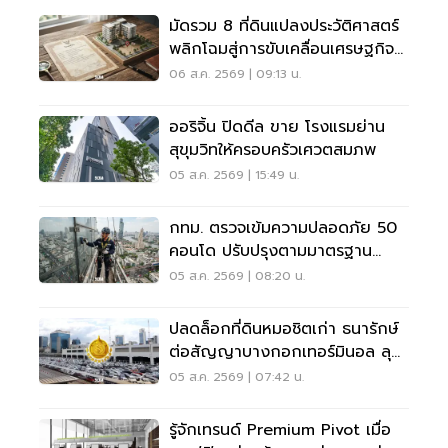
มัดรวม 8 ที่ดินแปลงประวัติศาสตร์
พลิกโฉมสู่การขับเคลื่อนเศรษฐกิจ
เมือง
06 ส.ค. 2569 | 09:13 น.
ออริจิ้น ปิดดีล ขาย โรงแรมย่าน
สุขุมวิทให้ครอบครัวเศวตสมภพ
05 ส.ค. 2569 | 15:49 น.
กทม. ตรวจเข้มความปลอดภัย 50
คอนโด ปรับปรุงตามมาตรฐาน
เคร่งครัด
05 ส.ค. 2569 | 08:20 น.
ปลดล็อกที่ดินหมอชิตเก่า ธนารักษ์
ต่อสัญญาบางกอกเทอร์มินอล ลุย
บิ๊กโปรเจ็กต์
05 ส.ค. 2569 | 07:42 น.
รู้จักเทรนด์ Premium Pivot เมื่อ