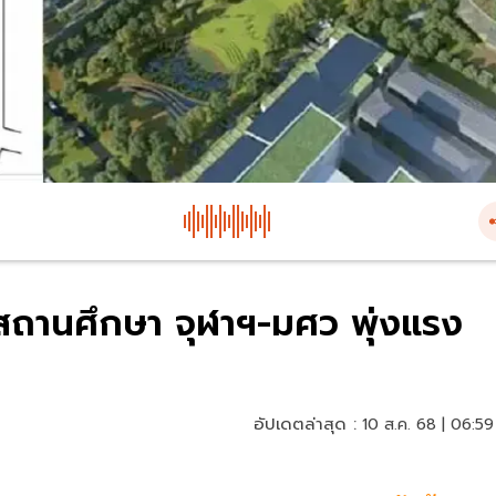
วสถานศึกษา จุฬาฯ-มศว พุ่งแรง
อัปเดตล่าสุด :
10 ส.ค. 68 | 06:59