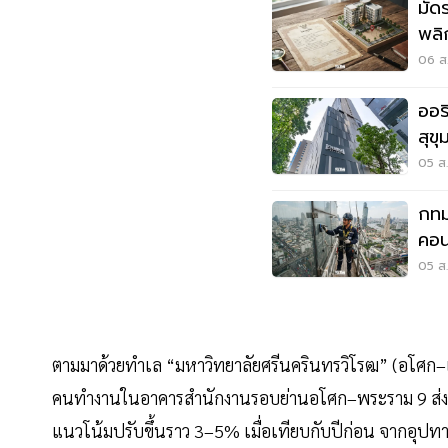
มัด
พลิ
เมื
06 ส.
ออร
สุข
05 ส.
กทม
คอน
เคร
05 ส.
ตามมาด้วยทำเล “มหาวิทยาลัยศรีนครินทรวิโรฒ” (อโศก–เพช
คนทำงานในอาคารสำนักงานรอบย่านอโศก–พระราม 9 ส่งผลให
แนวโน้มปรับขึ้นราว 3–5% เมื่อเทียบกับปีก่อน จากอุปทาน