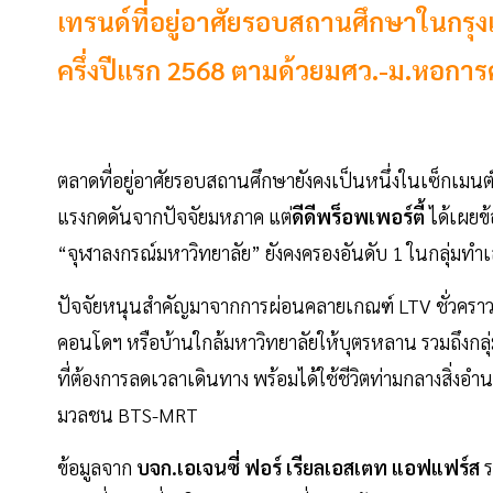
เทรนด์ที่อยู่อาศัยรอบสถานศึกษาในกรุงเ
ครึ่งปีแรก 2568 ตามด้วยมศว.-ม.หอการ
ตลาดที่อยู่อาศัยรอบสถานศึกษายังคงเป็นหนึ่งในเซ็กเมน
แรงกดดันจากปัจจัยมหภาค แต่
ดีดีพร็อพเพอร์ตี้
ได้เผยข้
“จุฬาลงกรณ์มหาวิทยาลัย” ยังคงครองอันดับ 1 ในกลุ่มทำเล
ปัจจัยหนุนสำคัญมาจากการผ่อนคลายเกณฑ์ LTV ชั่วคราวขอ
คอนโดฯ หรือบ้านใกล้มหาวิทยาลัยให้บุตรหลาน รวมถึงก
ที่ต้องการลดเวลาเดินทาง พร้อมได้ใช้ชีวิตท่ามกลางสิ่ง
มวลชน BTS-MRT
ข้อมูลจาก
บจก.เอเจนซี่ ฟอร์ เรียลเอสเตท แอฟแฟร์ส
ร