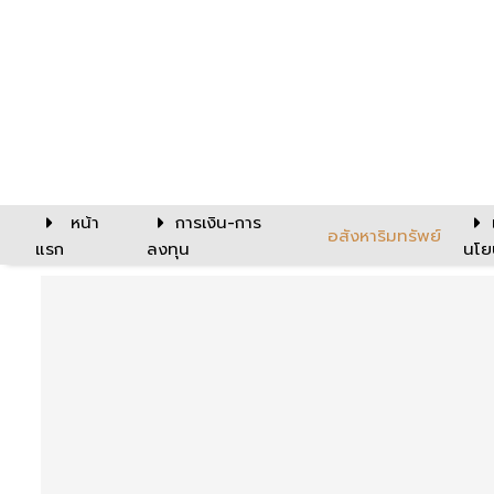
หน้า
การเงิน-การ
อสังหาริมทรัพย์
แรก
ลงทุน
นโย