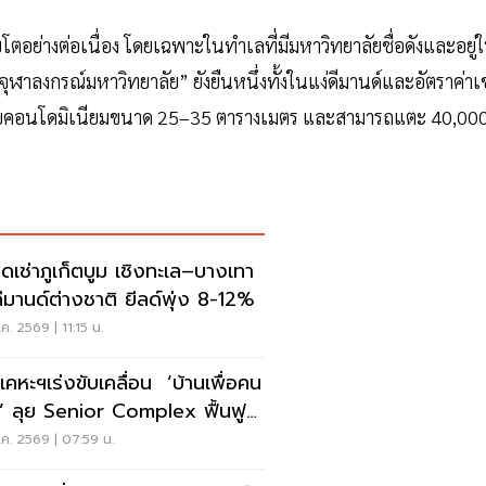
อย่างต่อเนื่อง โดยเฉพาะในทำเลที่มีมหาวิทยาลัยชื่อดังและอยู่
“จุฬาลงกรณ์มหาวิทยาลัย” ยังยืนหนึ่งทั้งในแง่ดีมานด์และอัตราค่าเช
ำหรับคอนโดมิเนียมขนาด 25–35 ตารางเมตร และสามารถแตะ 40,00
ดเช่าภูเก็ตบูม เชิงทะเล–บางเทา
ดีมานด์ต่างชาติ ยีลด์พุ่ง 8-12%
ค. 2569 | 11:15 น.
เคหะฯเร่งขับเคลื่อน ‘บ้านเพื่อคน
’ ลุย Senior Complex ฟื้นฟู
อง
ค. 2569 | 07:59 น.