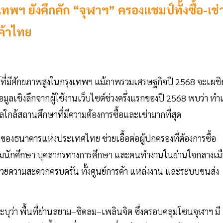
ทพฯ ยังคึกคัก “จุฬาฯ” ครองแชมป์ทั้งซื้อ-เช่
ค้าไทย
ต์ที่มีศักยภาพสูงในกรุงเทพฯ แม้ภาพรวมเศรษฐกิจปี 2568 จะเผช
อมูลเชิงลึกจากผู้ใช้งานเว็บไซต์ช่วงครึ่งแรกของปี 2568 พบว่า ทำ
ใกล้สถานศึกษาที่มีความต้องการซื้อและเช่ามากที่สุด
งธนาคารแห่งประเทศไทย ช่วยเอื้อต่อผู้ปกครองที่ต้องการซื้อ
ลุ่มนักศึกษา บุคลากรทางการศึกษา และคนทำงานในย่านใจกลางเมื
อำนวยความสะดวกครบครัน ทั้งศูนย์การค้า แหล่งงาน และระบบขนส่ง
ะบุว่า พื้นที่ย่านสยาม–ชิดลม–เพลินจิต ซึ่งครอบคลุมโซนจุฬาฯ มี