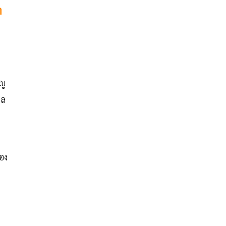
า
ิญ
เล
อง