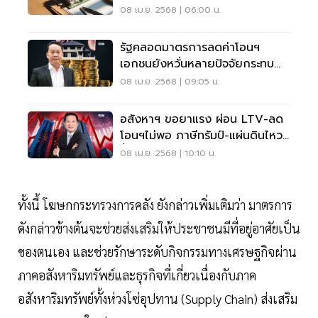
0.01% บ้าน-คอนโดไม่เกิน 7 ล้าน
08 เม.ย. 2568 | 06:00 น.
รัฐคลอดมาตรการลดค่าโอนฯ
เอกชนยังหวั่นหลายปัจจัยกระทบ
อสังหาฯ
08 เม.ย. 2568 | 09:05 น.
อสังหาฯ ขอยาแรง ผ่อน LTV-ลด
โอนฯไม่พอ ภาษีทรัมป์-แผ่นดินไหว
ซ้ำเศรษฐกิจ
08 เม.ย. 2568 | 10:10 น.
ทั้งนี้ โฆษกกระทรวงการคลัง ยังกล่าวเพิ่มเติมว่า มาตรการ
ดังกล่าวข้างต้นจะช่วยส่งเสริมให้ประชาชนมีที่อยู่อาศัยเป็น
ของตนเอง และช่วยรักษาระดับกิจกรรมทางเศรษฐกิจผ่าน
ภาคอสังหาริมทรัพย์และธุรกิจที่เกี่ยวเนื่องกับภาค
อสังหาริมทรัพย์ทั้งห่วงโซ่อุปทาน (Supply Chain) ส่งเสริม