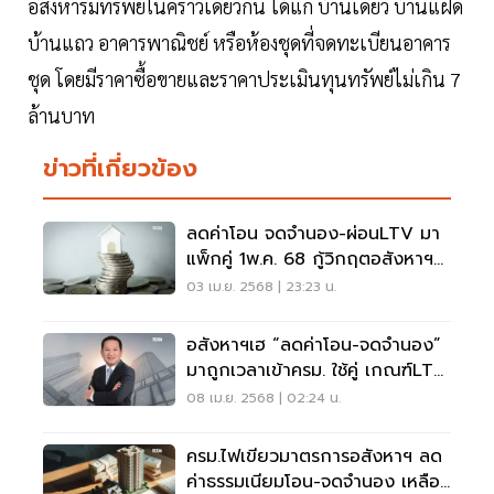
อสังหาริมทรัพย์ในคราวเดียวกัน ได้แก่ บ้านเดี่ยว บ้านแฝด
บ้านแถว อาคารพาณิชย์ หรือห้องชุดที่จดทะเบียนอาคาร
ชุด โดยมีราคาซื้อขายและราคาประเมินทุนทรัพย์ไม่เกิน 7
ล้านบาท
ข่าวที่เกี่ยวข้อง
ลดค่าโอน จดจำนอง-ผ่อนLTV มา
แพ็กคู่ 1พ.ค. 68 กู้วิกฤตอสังหาฯ
หลังแผ่นดินไหว
03 เม.ย. 2568 | 23:23 น.
อสังหาฯเฮ “ลดค่าโอน-จดจำนอง”
มาถูกเวลาเข้าครม. ใช้คู่ เกณฑ์LTV
พยุง วิกฤตแผ่นดินไหว –ภาษี
08 เม.ย. 2568 | 02:24 น.
ทรัมป์
ครม.ไฟเขียวมาตรการอสังหาฯ ลด
ค่าธรรมเนียมโอน-จดจำนอง เหลือ