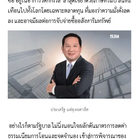
ซื้อ อยู่ในอาการวิตกกังวล ล่าสุดเขย่าด้วยภาษีทรัมป์ สั่นทะ
เทือนไปทั้งโลกโดยเฉพาะตลาดทุน ที่มองว่าความมั่งคั่งลด
ลง และอาจมีผลต่อการจับจ่ายซื้ออสังหาริมทรัพย์
ประเสริฐ แต่ดุลยสาธิต
อย่างไรก็ตามรัฐบาล ไม่นิ่งนอนใจผลักดันมาตรการลดค่า
ธรรมเนียมการโอนและจดจำนอง เข้าสู่การพิจารณาของ