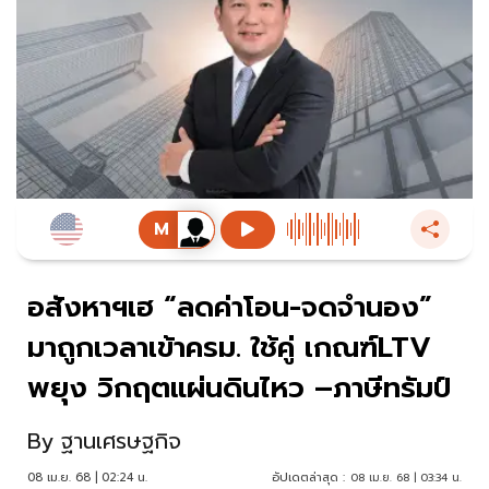
อสังหาฯเฮ “ลดค่าโอน-จดจำนอง”
มาถูกเวลาเข้าครม. ใช้คู่ เกณฑ์LTV
พยุง วิกฤตแผ่นดินไหว –ภาษีทรัมป์
By
ฐานเศรษฐกิจ
08 เม.ย. 68 | 02:24 น.
อัปเดตล่าสุด :
08 เม.ย. 68 | 03:34 น.