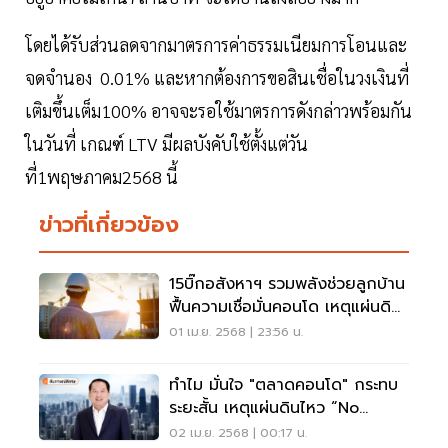
โดยได้รับส่วนลดจากมาตรการค่าธรรมเนียมการโอนและ
จดจำนอง 0.01% และหากต้องการขอสินเชื่อในวงเงินที่
เติมขึ้นเต็ม100% อาจจะรอใช้มาตรการดังกล่าวพร้อมกัน
ในวันที่ เกณฑ์ LTV มีผลบังคับใช้ตั้งแต่วัน
ที่1พฤษภาคม2568 นี้
ข่าวที่เกี่ยวข้อง
15บิ๊กอสังหาฯ รวมพลังช่วยลูกบ้าน
ฟื้นความเชื่อมั่นคอนโด เหตุแผ่นดิน
ไหว
01 เม.ย. 2568 | 23:56 น.
ทำไม มั่นใจ "ตลาดคอนโด" กระทบ
ระยะสั้น เหตุแผ่นดินไหว “no
Choice Cannot Change”
02 เม.ย. 2568 | 00:17 น.