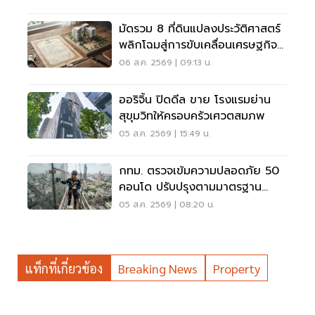
มัดรวม 8 ที่ดินแปลงประวัติศาสตร์
พลิกโฉมสู่การขับเคลื่อนเศรษฐกิจ
เมือง
06 ส.ค. 2569 | 09:13 น.
ออริจิ้น ปิดดีล ขาย โรงแรมย่าน
สุขุมวิทให้ครอบครัวเศวตสมภพ
05 ส.ค. 2569 | 15:49 น.
กทม. ตรวจเข้มความปลอดภัย 50
คอนโด ปรับปรุงตามมาตรฐาน
เคร่งครัด
05 ส.ค. 2569 | 08:20 น.
แท็กที่เกี่ยวข้อง
Breaking News
Property