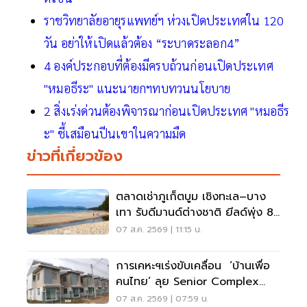
ราชวิทยาลัยอายุรแพทย์ฯ ห่วงเปิดประเทศใน 120
วัน อย่าให้เปิดแล้วต้อง “ระบาดระลอก4”
4 องค์ประกอบที่ต้องมีครบถ้วนก่อนเปิดประเทศ
"หมอธีระ" แนะนายกฯทบทวนนโยบาย
2 สิ่งเร่งด่วนต้องพิจารณาก่อนเปิดประเทศ "หมอธีร
ะ" ชี้เสมือนปีนเขาในความมืด
ข่าวที่เกี่ยวข้อง
ตลาดเช่าภูเก็ตบูม เชิงทะเล–บาง
เทา รับดีมานด์ต่างชาติ ยีลด์พุ่ง 8-
12%
07 ส.ค. 2569 | 11:15 น.
การเคหะฯเร่งขับเคลื่อน ‘บ้านเพื่อ
คนไทย’ ลุย Senior Complex
ฟื้นฟูเมือง
07 ส.ค. 2569 | 07:59 น.