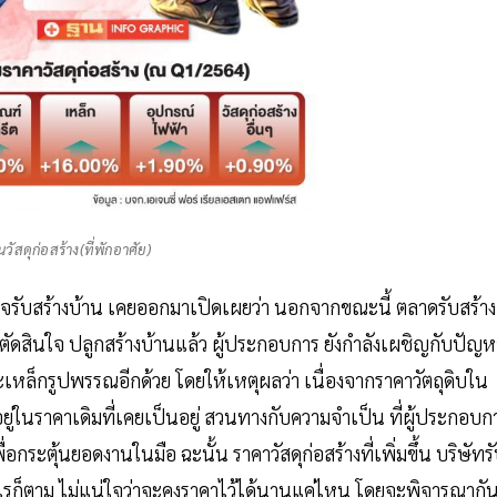
วัสดุก่อสร้าง(ที่พักอาศัย)
กิจรับสร้างบ้าน เคยออกมาเปิดเผยว่า นอกจากขณะนี้ ตลาดรับสร้าง
ัดสินใจ ปลูกสร้างบ้านแล้ว ผู้ประกอบการ ยังกำลังเผชิญกับปัญห
ะเหล็กรูปพรรณอีกด้วย โดยให้เหตุผลว่า เนื่องจากราคาวัตถุดิบใน
าอยู่ในราคาเดิมที่เคยเป็นอยู่ สวนทางกับความจำเป็น ที่ผู้ประกอบก
ื่อกระตุ้นยอดงานในมือ ฉะนั้น ราคาวัสดุก่อสร้างที่เพิ่มขึ้น บริษัทร
อย่างไรก็ตาม ไม่แน่ใจว่าจะคงราคาไว้ได้นานแค่ไหน โดยจะพิจารณากั