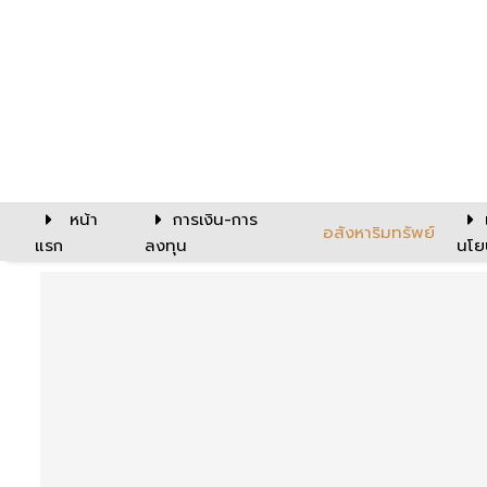
หน้า
การเงิน-การ
อสังหาริมทรัพย์
แรก
ลงทุน
นโย