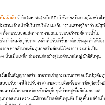
ทันเน็ลลิ่ง
จำกัด (มหาชน) หรือ RT บริษัทก่อสร้างงานอุโมงค์รถไ
ประธานเจ้าหน้าที่บริหารบริษัท เผยกับ “ฐานเศรษฐกิจ” ว่า แม้ธุร
ูง ทั้งงานระบบขนส่งทางราง งานถนน ระบบบริหารจัดการน้ำใน
ท กำลังเผชิญกับราคาเหล็กที่ปรับตัวขึ้นมาค่อนข้างสูง ทำให้ต้อง
นื่องจาก หากคำนวณต้นทุนก่อสร้างต่อหนึ่งโครงการ จะแบ่งเป็น
5% นั้นเป็นเหล็ก ส่วนงานก่อสร้างอุโมงค์ขนาดใหญ่ มักมีต้นทุน
ด้เริ่มเซ็นสัญญาก่อสร้าง สามารถเข้าสู่กระบวนการขอปรับปรุงต้นท
ญาแบบปรับราคาได้ (ปรับค่า K) ตามความเดือดร้อนจากวัสดุก่อสร้างม
ดทอนแนวโน้มราคาเหล็ก หรือวัสดุอื่นๆที่น่าจะสูงขึ้นอีกในอนาคต
ๆมาทดแทน เพราะแม้มีความกังวลต่อต้นทุนที่ปรับสูงขึ้น แต่จำเป็