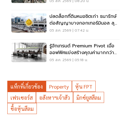
เคร่งครัด
05 ส.ค. 2569 | 08:20 น.
ปลดล็อกที่ดินหมอชิตเก่า ธนารักษ์
ต่อสัญญาบางกอกเทอร์มินอล ลุย
บิ๊กโปรเจ็กต์
05 ส.ค. 2569 | 07:42 น.
รู้จักเทรนด์ Premium Pivot เมื่อ
ออฟฟิศแข่งสร้างคุณค่ามากกว่า
ทำเล-ค่าเช่า
05 ส.ค. 2569 | 05:18 น.
แท็กที่เกี่ยวข้อง
Property
หุ้น FPT
เฟรเซอร์ส
อสังหาฯเจ้าสัว
มิกซ์ยูสสีลม
ซื้อหุ้นสีลม