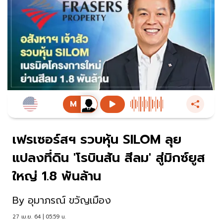
เฟรเซอร์สฯ รวบหุ้น SILOM ลุย
แปลงที่ดิน 'โรบินสัน สีลม' สู่มิกซ์ยูส
ใหญ่ 1.8 พันล้าน
By
อุมาภรณ์ ขวัญเมือง
27 เม.ย. 64 | 05:59 น.