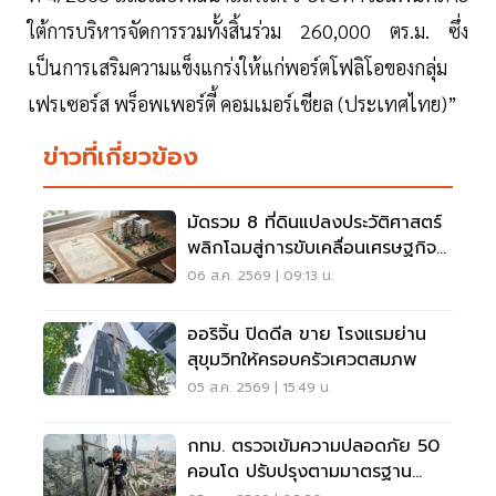
ใต้การบริหารจัดการรวมทั้งสิ้นร่วม 260,000 ตร.ม. ซึ่ง
เป็นการเสริมความแข็งแกร่งให้แก่พอร์ตโฟลิโอของกลุ่ม
เฟรเซอร์ส พร็อพเพอร์ตี้ คอมเมอร์เชียล (ประเทศไทย)”
ข่าวที่เกี่ยวข้อง
มัดรวม 8 ที่ดินแปลงประวัติศาสตร์
พลิกโฉมสู่การขับเคลื่อนเศรษฐกิจ
เมือง
06 ส.ค. 2569 | 09:13 น.
ออริจิ้น ปิดดีล ขาย โรงแรมย่าน
สุขุมวิทให้ครอบครัวเศวตสมภพ
05 ส.ค. 2569 | 15:49 น.
กทม. ตรวจเข้มความปลอดภัย 50
คอนโด ปรับปรุงตามมาตรฐาน