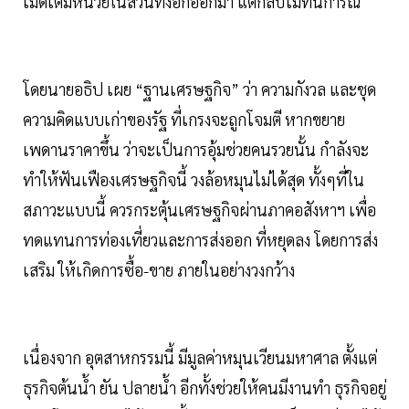
เม็ดเต็มหน่วยในส่วนที่งอกออกมา แต่กลับไม่ทันการณ์
โดยนายอธิป เผย “ฐานเศรษฐกิจ” ว่า ความกังวล และชุด
ความคิดแบบเก่าของรัฐ ที่เกรงจะถูกโจมตี หากขยาย
เพดานราคาขึ้น ว่าจะเป็นการอุ้มช่วยคนรวยนั้น กำลังจะ
ทำให้ฟันเฟืองเศรษฐกิจนี้ วงล้อหมุนไม่ได้สุด ทั้งๆที่ใน
สภาวะแบบนี้ ควรกระตุ้นเศรษฐกิจผ่านภาคอสังหาฯ เพื่อ
ทดแทนการท่องเที่ยวและการส่งออก ที่หยุดลง โดยการส่ง
เสริม ให้เกิดการซื้อ-ขาย ภายในอย่างวงกว้าง
เนื่องจาก อุตสาหกรรมนี้ มีมูลค่าหมุนเวียนมหาศาล ตั้งแต่
ธุรกิจต้นน้ำ ยัน ปลายน้ำ อีกทั้งช่วยให้คนมีงานทำ ธุรกิจอยู่