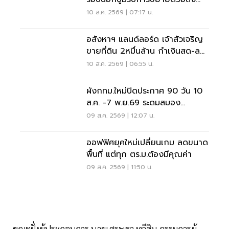
หาฯ-มิกซ์ยูส
10 ส.ค. 2569 | 07:17 น.
อสังหาฯ แลนด์ลอร์ด เจ้าสัวเจริญ
ขายที่ดิน 2หมื่นล้าน กำเงินสด-ลด
ภาระภาษีที่ดิน
10 ส.ค. 2569 | 06:55 น.
ผังกทม.ใหม่ปิดประกาศ 90 วัน 10
ส.ค. -7 พ.ย.69 ระดมสมอง
ประชาชนแก้ไขอะไรได้บ้าง
09 ส.ค. 2569 | 12:07 น.
ออฟฟิศยุคใหม่เปลี่ยนเกม ลดขนาด
พื้นที่ แต่ทุก ตร.ม.ต้องมีคุณค่า
09 ส.ค. 2569 | 11:50 น.
ขณะฝั่งผู้ประกอบการ นายเศรษฐา ทวีสิน กรรมการผู้