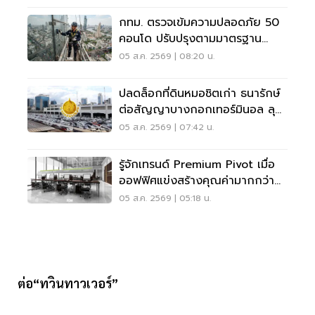
กทม. ตรวจเข้มความปลอดภัย 50
คอนโด ปรับปรุงตามมาตรฐาน
เคร่งครัด
05 ส.ค. 2569 | 08:20 น.
ปลดล็อกที่ดินหมอชิตเก่า ธนารักษ์
ต่อสัญญาบางกอกเทอร์มินอล ลุย
บิ๊กโปรเจ็กต์
05 ส.ค. 2569 | 07:42 น.
รู้จักเทรนด์ Premium Pivot เมื่อ
ออฟฟิศแข่งสร้างคุณค่ามากกว่า
ทำเล-ค่าเช่า
05 ส.ค. 2569 | 05:18 น.
ต่อ“ทวินทาวเวอร์”