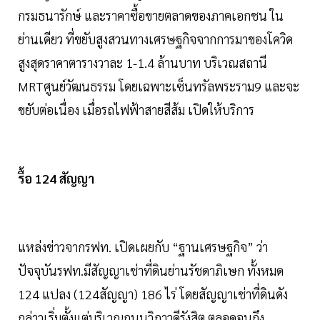
กรมธนารักษ์ และราคาซื้อขายตลาดของภาคเอกชน ใน
ย่านเดียว ที่ขยับสูงสวนทางเศรษฐกิจจากการมาของโควิด
สูงสุดราคาตารางวาละ 1-1.4 ล้านบาท บริเวณสถานี
MRTศูนย์วัฒนธรรม โดยเฉพาะเซ็นทรัลพระราม9 และจะ
ขยับต่อเนื่อง เมื่อรถไฟฟ้าสายสีส้ม เปิดให้บริการ
รื้อ 124 สัญญา
แหล่งข่าวจากรฟท. เปิดเผยกับ “ฐานเศรษฐกิจ” ว่า
ปัจจุบันรฟท.มีสัญญาเช่าที่ดินย่านรัชดาภิเษก ทั้งหมด
124 แปลง (124สัญญา) 186 ไร่ โดยสัญญาเช่าที่ดินดัง
กล่าวเริ่มตั้งแต่บริเวณถนนวิภาวดีรังสิต ตลอดจนถึง