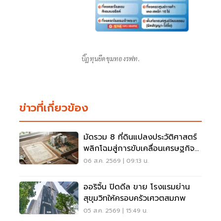
บิ๊ฏทุนยึดขุมทองรฟท.
ข่าวที่เกี่ยวข้อง
มัดรวม 8 ที่ดินแปลงประวัติศาสตร์
พลิกโฉมสู่การขับเคลื่อนเศรษฐกิจ
เมือง
06 ส.ค. 2569 | 09:13 น.
ออริจิ้น ปิดดีล ขาย โรงแรมย่าน
สุขุมวิทให้ครอบครัวเศวตสมภพ
05 ส.ค. 2569 | 15:49 น.