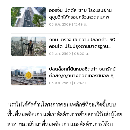
ออริจิ้น ปิดดีล ขาย โรงแรมย่าน
สุขุมวิทให้ครอบครัวเศวตสมภพ
05 ส.ค. 2569 | 15:49 น.
กทม. ตรวจเข้มความปลอดภัย 50
คอนโด ปรับปรุงตามมาตรฐาน
เคร่งครัด
05 ส.ค. 2569 | 08:20 น.
ปลดล็อกที่ดินหมอชิตเก่า ธนารักษ์
ต่อสัญญาบางกอกเทอร์มินอล ลุย
บิ๊กโปรเจ็กต์
05 ส.ค. 2569 | 07:42 น.
เราไม่ได้คัดค้านโครงการคอมเพล็กช์ที่จะเกิดขึ้นบน
“
พื้นที่หมอชิตเก่า แต่เราคัดค้านการย้ายสถานีรับส่งผู้โดย
สารบขส.กลับมาที่หมอชิตเก่า และคัดค้านการใช้งบ