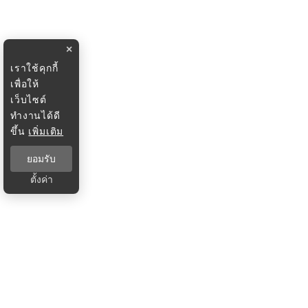
×
เราใช้คุกกี้
เพื่อให้
เว็บไซต์
ทำงานได้ดี
ขึ้น
เพิ่มเติม
ยอมรับ
ตั้งค่า