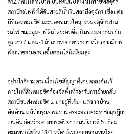
ค่า2.7หมื่นล้านบาท บนที่ดินแปลงงามที่ราชพัสดุติด
สถานีรถไฟฟ้าใต้ดินสายสีน้ำเงินสถานีจตุจักร เชื่อมต่อ
บีทีเอสหมอชิตและปอดขนาดใหญ่ สวนจตุจักรสวน
รถไฟ ขณะมูลค่าที่ดินโดยรอบซึ่งเป็นของเอกชนขยับ
สูง ราว 7 แสน-1 ล้านบาท ต่อตารางวา เนื่องจากมีการ
พัฒนาของเอกชนขึ้นคอนโดมิเนียมสูง
อย่างไรก็ตามตามเงื่อนไขสัญญาที่เคยตกลงกันไว้
ภายในที่ดินหมอชิตต้องจัดพื้นที่รองรับการย้ายกลับ
สถานีขนส่งหมอชิต 2 มาอยู่ที่เดิม แต่
ชาวบ้าน
คัดค้าน
แม้ว่ากรุงเทพมหานครจะออกพระราชกฤษฎีกา
เวนคืน ก่อสร้างทางยกระดับจากถนนวิภาวดี 5 เชื่อม
ทะลุพหลโยธิน 18/1 หรือบริเวณซอยจอมพลโดย