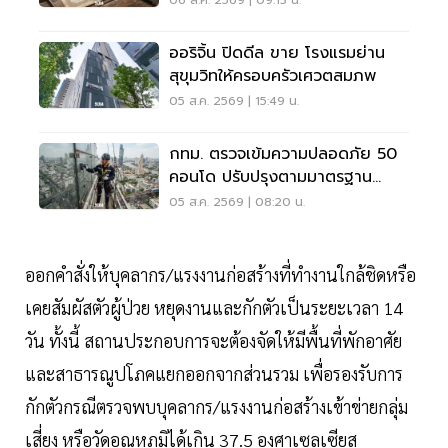
06 ส.ค. 2569 | 09:13 น.
ออริจิ้น ปิดดีล ขาย โรงแรมย่าน
สุขุมวิทให้ครอบครัวเศวตสมภพ
05 ส.ค. 2569 | 15:49 น.
กทม. ตรวจเข้มความปลอดภัย 50
คอนโด ปรับปรุงตามมาตรฐาน
เคร่งครัด
05 ส.ค. 2569 | 08:20 น.
ออกคำสั่งให้บุคลากร/แรงงานก่อสร้างที่ทำงานใกล้ชิดหรือ
เคยสัมผัสตัวผู้ป่วย หยุดงานและกักตัวเป็นระยะเวลา 14
วัน ทั้งนี้ สถานประกอบการจะต้องจัดให้มีพื้นที่พักอาศัย
และสาธารณูปโภคแยกออกจากส่วนรวม เพื่อรองรับการ
กักตัวกรณีตรวจพบบุคลากร/แรงงานก่อสร้างเข้าข่ายกลุ่ม
เสี่ยง หรือวัดอุณหภูมิได้เกิน 37.5 องศาเซลเซียส