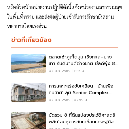
หรือหัวหน้าหน่วยงานปฏิบัติดังนี้แจ้งหน่วยงานสาธารณสุข
ในพื้นที่ทราบ และส่งต่อผู้ป่วยเข้ารับการรักษายังสถาน
พยาบาลโดยเร่งด่วน
ข่าวที่เกี่ยวข้อง
ตลาดเช่าภูเก็ตบูม เชิงทะเล–บาง
เทา รับดีมานด์ต่างชาติ ยีลด์พุ่ง 8-
12%
07 ส.ค. 2569 | 11:15 น.
การเคหะฯเร่งขับเคลื่อน ‘บ้านเพื่อ
คนไทย’ ลุย Senior Complex
ฟื้นฟูเมือง
07 ส.ค. 2569 | 07:59 น.
มัดรวม 8 ที่ดินแปลงประวัติศาสตร์
พลิกโฉมสู่การขับเคลื่อนเศรษฐกิจ
เมือง