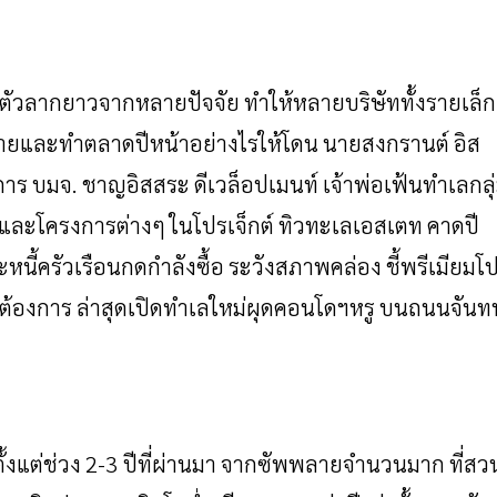
ตัวลากยาวจากหลายปัจจัย
ทำให้หลายบริษัททั้งรายเล็ก
ขายและทำตลาดปีหน้าอย่างไรให้โดน
นายสงกรานต์
อิส
การ
บมจ
.
ชาญอิสสระ
ดีเวล็อปเมนท์
เจ้าพ่อเฟ้นทำเลกลุ
และโครงการต่างๆ
ในโปรเจ็กต์
ทิวทะเลเอสเตท
คาดปี
นี้ครัวเรือนกดกำลังซื้อ
ระวังสภาพคล่อง
ชี้พรีเมียมโ
ี่ต้องการ
ล่าสุดเปิดทำเลใหม่ผุดคอนโดฯหรู
บนถนนจันทน
งแต่ช่วง
2-3
ปีที่ผ่านมา
จากซัพพลายจำนวนมาก
ที่สว