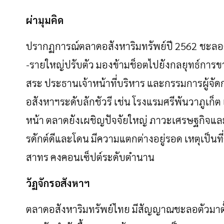
ผ่ามุมคิด
ปรากฏการณ์ตลาดอสังหาริมทรัพย์ปี
2562
ชะลอ
-
รายใหญ่ปรับตัว
มองข้ามช็อตไปยังกลยุทธ์การ
สระ
ประธานเจ้าหน้าที่บริหาร
และกรรมการผู้จัด
อสังหาฯระดับลักชัวรี
เช่น
โรงแรมศรีพันวาภูเก็ต
หน้า
ตลาดยังเผชิญปัจจัยใหญ่
ภาวะเศรษฐกิจและห
รดักต์ดีและโดน
มีความแตกต่างอยู่รอด
เหตุเป็นท
สาทร
คงคอนเซ็ปต์ระดับตำนาน
วัฏจักรอสังหาฯ
ตลาดอสังหาริมทรัพย์ไทย
มีสัญญาณชะลอตัวมาตั้