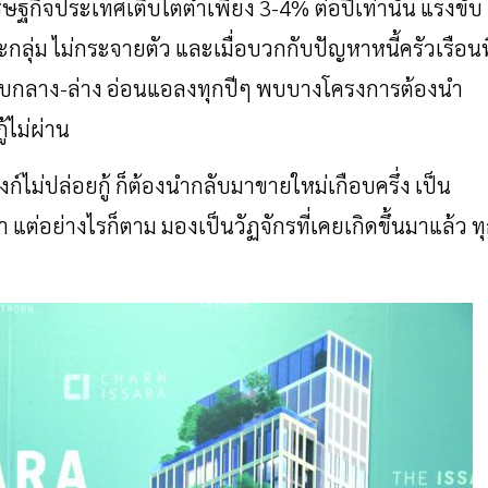
ษฐกิจประเทศเติบโตต่ำเพียง
3-4%
ต่อปีเท่านั้น
แรงขับ
ะกลุ่ม
ไม่กระจายตัว
และเมื่อบวกกับปัญหาหนี้ครัวเรือนที
ดับกลาง
-
ล่าง
อ่อนแอลงทุกปีๆ
พบบางโครงการต้องนำ
ู้ไม่ผ่าน
ก์ไม่ปล่อยกู้
ก็ต้องนำกลับมาขายใหม่เกือบครึ่ง
เป็น
มา
แต่อย่างไรก็ตาม
มองเป็นวัฏจักรที่เคยเกิดขึ้นมาแล้ว
ท