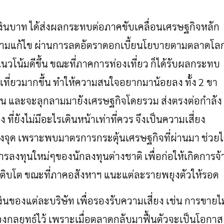
งินบาท
ได้ส่งผลกระทบต่อภาคขับเคลื่อนเศรษฐกิจหลัก
ามแก้ไข
ผ่านการลดอัตราดอกเบี้ยนโยบายตามตลาดโล
แนวโน้มดีขึ้น
ขณะที่ภาคการท่องเที่ยว
ก็ได้รับผลกระทบ
ที่ยวมากขึ้น
ทำให้ความสนใจอยากมาน้อยลง
ทั้ง
2
ขา
าน
และจะลุกลามมายังเศรษฐกิจโดยรวม
ส่งตรงต่อกำลัง
อง
ที่ยังไม่มีอะไรเดินหน้าเท่าที่ควร
จึงเป็นความเสี่ยง
งจุด
เพราะพบมาตรการกระตุ้นเศรษฐกิจที่ผ่านมา
ช่วยไ
ารลงทุนใหม่ๆของนักลงทุนต่างชาติ
เพื่อก่อให้เกิดการจ้
ติบโต
ขณะที่ภาคอสังหาฯ
แนะแต่ละรายพยุงตัวให้รอด
งินของแต่ละบริษัท
เพื่อรองรับความเสี่ยง
เช่น
การขายไม
งกลยุทธ์ไว้
เพราะเมื่อตลาดกลับมาฟื้นตัวจะเป็นโอกาส