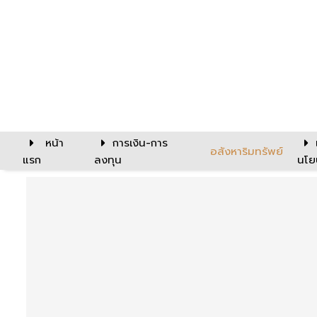
หน้า
การเงิน-การ
อสังหาริมทรัพย์
แรก
ลงทุน
นโย