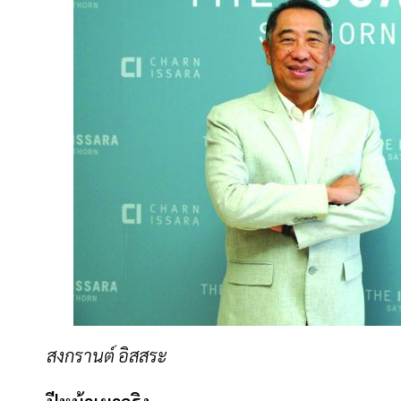
สงกรานต์
อิสสระ