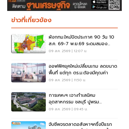
ข่าวที่เกี่ยวข้อง
ผังกทม.ใหม่ปิดประกาศ 90 วัน 10
ส.ค. 69-7 พ.ย.69 ระดมสมอง
ประชาชนแก้ไขอะไรได้บ้าง
09 ส.ค. 2569 | 12:07 น.
ออฟฟิศยุคใหม่เปลี่ยนเกม ลดขนาด
พื้นที่ แต่ทุก ตร.ม.ต้องมีคุณค่า
09 ส.ค. 2569 | 11:50 น.
การเคหะฯ เจาะทำเลนิคม
อุตสาหกรรม ชลบุรี ปูพรม
46โครงการที่อยู่อาศัยรับEECบูม
09 ส.ค. 2569 | 09:45 น.
จับชีพจรตลาดอสังหาฯครึ่งปีแรก