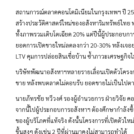
สถานการณ์ตลาดคอนโดมิเนียมในกรุงเทพฯ
ปี
2
สร้างประวัติศาสตร์ใหม่ของอสังหาริมทรัพย์ไทย
ทั้งภาพรวมเติบโตเฉียด
20%
แต่ปีนี้ผู้ประกอบ
ยอดการเปิดขายใหม่ลดลงกว่า
20-30%
หลังเจอ
LTV
คุมการปล่อยสินเชื่อบ้าน
ซํ้าภาวะเศรษฐกิจไม
บริษัทพัฒนาอสังหาฯหลายรายเลื่อนเปิดตัวโครงก
ขาย
หลังพบตลาดไม่ตอบรับ
ยอดขายไม่เป็นไปต
นายภัทรชัย
ทวีวงศ์
รองผู้อำนวยการ
ฝ่ายวิจัย
คอ
จากนี้ไปผู้ประกอบการอสังหาฯ
ต้องศึกษากำลังซื้
ของผู้บริโภคที่แท้จริง
ดังนั้นโครงการที่เปิดตัวใหม
ขึ้นสูงๆ
ดังเช่น
2
ปีที่ผ่านมาคงไม่สามารถทำได้