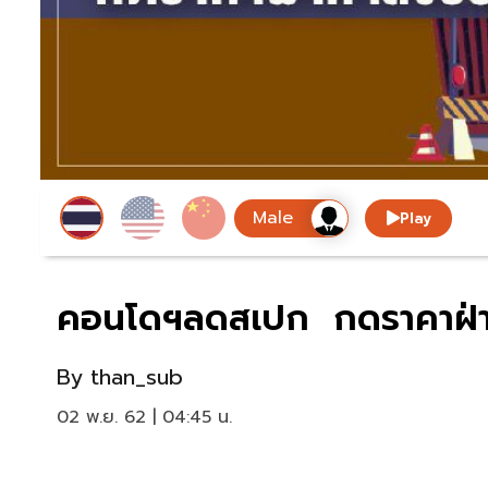
Play
คอนโดฯลดสเปก กดราคาฝ่าก
By
than_sub
02 พ.ย. 62 | 04:45 น.