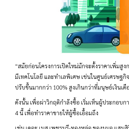
“สมัยก่อนโครงการเปิดใหม่มักจะตั้งราคาเพิ่มสูงก
มีเทคโนโลยี
และทำเลพิเศษ
เช่นในศูนย์เศรษฐกิ
ปรับขึ้นมากกว่า
100%
สูงเกินกว่าที่มนุษย์เงินเดื
ดังนั้น
เพื่อผ่าวิกฤติกำลังซื้อ
เริ่มเห็นผู้ประกอบ
4
นี้
เพื่อทำราคาขายให้ผู้ซื้อเอื้อมถึง
เช่น
เดอะ
เบส
เพชรบุรี
-
ทองหล่อ
ของบมจ
.
แสนสิร