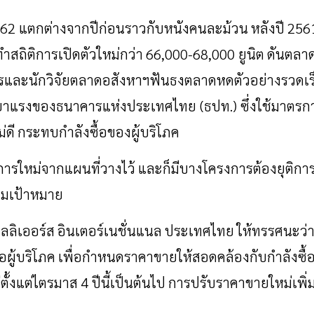
562
แตกต่างจากปีก่อนราวกับหนังคนละม้วน
หลังปี
256
ทำสถิติการเปิดตัวใหม่กว่า
66,000-68,000
ยูนิต
ดันตลา
การและนักวิจัยตลาดอสังหาฯฟันธงตลาดหดตัวอย่างรวดเร
ยาแรงของธนาคารแห่งประเทศไทย
(
ธปท
.)
ซึ่งใช้มาตรก
่ดี
กระทบกำลังซื้อของผู้บริโภค
ารใหม่จากแผนที่วางไว้
และก็มีบางโครงการต้องยุติกา
ามเป้าหมาย
ลลิเออร์ส
อินเตอร์เนชั่นแนล
ประเทศไทย
ให้ทรรศนะว่
อผู้บริโภค
เพื่อกำหนดราคาขายให้สอดคล้องกับกำลังซื้
่ตั้งแต่ไตรมาส
4
ปีนี้เป็นต้นไป
การปรับราคาขายใหม่เพิ่