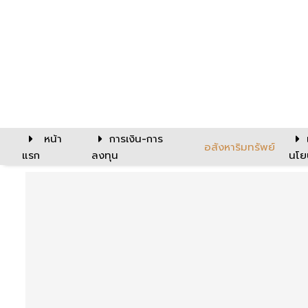
หน้า
การเงิน-การ
อสังหาริมทรัพย์
แรก
ลงทุน
นโย