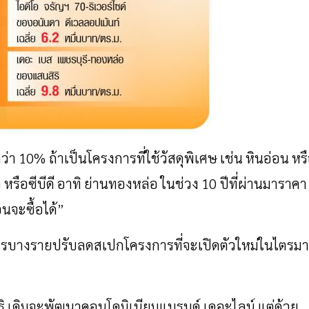
ว่า
10%
ถ้าเป็นโครงการที่ใช้วัสดุพิเศษ
เช่น
หินอ่อน
หร
จ
หรือซีบีดี
อาทิ
ย่านทองหล่อ
ในช่วง
10
ปีที่ผ่านมาราคา
อนจะซื้อได้
”
การบางรายปรับลดสเปกโครงการที่จะเปิดตัวใหม่ในไตรม
ิ
เดิมจะพัฒนาคอนโดมิเนียมแบรนด์
เดอะไลน์
แต่ด้วย