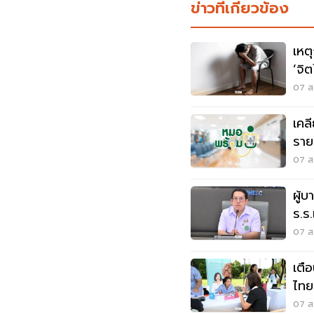
ข่าวที่เกี่ยวข้อง
เหต
‘จิต
07 ส.
เคล
ราย
ผิด
07 ส.
ผู้
ร.ร
กลั
07 ส.
เตื
ไทย
เสี่
07 ส.