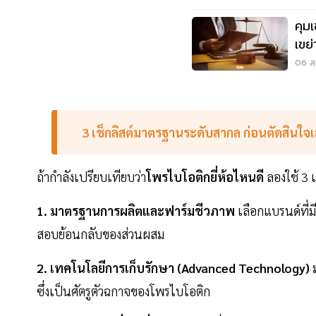
คุม
เขย่
ลว
06 ส.
3 เช็กลิสต์มาตรฐานระดับสากล ก่อนตัดสินใจเ
ถ้ากำลังเปรียบเทียบว่า
โพรไบโอติกยี่ห้อไหนดี
ลองใช้ 3 
1. มาตรฐานการผลิตและฟาร์มชีวภาพ
เลือกแบรนด์ที่ม
สอบย้อนกลับของส่วนผสม
2. เทคโนโลยีการเก็บรักษา (Advanced Technology)
ม
ซึ่งเป็นศัตรูตัวฉกาจของโพรไบโอติก