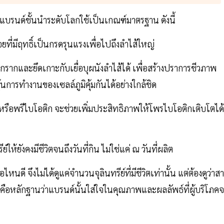
่แบรนด์ชั้นนำระดับโลกใช้เป็นเกณฑ์มาตรฐาน ดังนี้
่อยที่มีฤทธิ์เป็นกรดรุนแรงเพื่อไปถึงลำไส้ใหญ่
งรกรากและยึดเกาะกับเยื่อบุผนังลำไส้ได้ เพื่อสร้างปราการชีวภาพ
้นการทำงานของเซลล์ภูมิคุ้มกันได้อย่างใกล้ชิด
หรือพรีไบโอติก จะช่วยเพิ่มประสิทธิภาพให้โพรไบโอติกเติบโตได้
้ยังคงมีชีวิตจนถึงวันที่กิน ไม่ใช่แค่ ณ วันที่ผลิต
หนดี จึงไม่ได้ดูแค่จำนวนจุลินทรีย์ที่มีชีวิตเท่านั้น แต่ต้องดูว่าส
าะนี่คือหลักฐานว่าแบรนด์นั้นใส่ใจในคุณภาพและผลลัพธ์ที่ผู้บริโภค