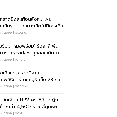
ุกราดยิงสะเทือนสังคม เผย
ใจวัยรุ่น’ ป่วยทางจิตไม่มีใครเห็น
ค. 2569 | 13:02 น.
ียร์ปม 'หมอพร้อม' ร้อง 7 พัน
การ สธ.-สปสช. ลุยสอบเบิกจ่าย
ปกติ 0.3%
ค. 2569 | 10:16 น.
บาดเจ็บเหตุกราดยิงใน
.เทพศิรินทร์ นนทบุรี เจ็บ 23 ราย
บบ้านแล้ว 10 ราย
ค. 2569 | 08:30 น.
อนภัยเงียบ HPV คร่าชีวิตหญิง
ปีละกว่า 4,500 ราย ชี้ทุกเพศ
ยงมะเร็ง
ค. 2569 | 00:41 น.