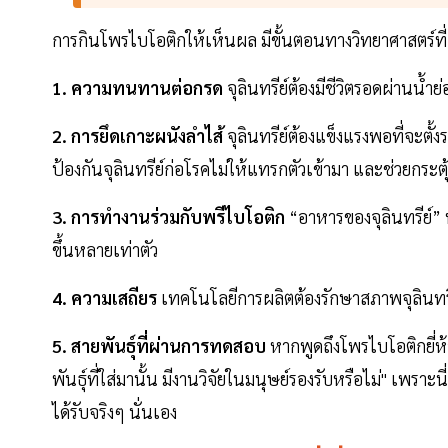
การกินโพรไบโอติกให้เห็นผล มีขั้นตอนทางวิทยาศาสตร์ที
1. ความทนทานต่อกรด
จุลินทรีย์ต้องมีชีวิตรอดผ่านน้ำย
2. การยึดเกาะผนังลำไส้
จุลินทรีย์ต้องแข็งแรงพอที่จะตั้
ป้องกันจุลินทรีย์ก่อโรคไม่ให้แทรกตัวเข้ามา และช่วยกระตุ
3. การทำงานร่วมกับพรีไบโอติก
“อาหารของจุลินทรีย์” 
ขึ้นหลายเท่าตัว
4. ความเสถียร
เทคโนโลยีการผลิตต้องรักษาสภาพจุลินทรีย์ให
5. สายพันธุ์ที่ผ่านการทดสอบ
หากพูดถึงโพรไบโอติกยี่ห้อไ
พันธุ์ที่ใส่มานั้น มีงานวิจัยในมนุษย์รองรับหรือไม่" เพร
ได้รับจริงๆ นั่นเอง