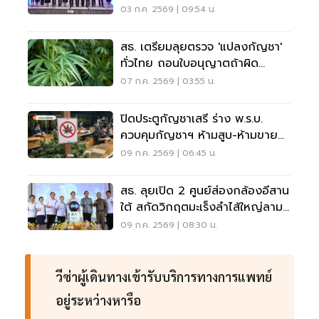
Wellness Hub
03 ก.ค. 2569 | 09:54 น.
สธ. เตรียมลุยตรวจ 'แปลงกัญชา'
ทั่วไทย ถอนใบอนุญาตถ้าผิด
เงื่อนไข
07 ก.ค. 2569 | 03:55 น.
ปิดประตูกัญชาเสรี ร่าง พ.ร.บ.
ควบคุมกัญชาฯ ห้ามสูบ-ห้ามขาย
ออนไลน์ ฝ่าฝืนคุกสูงสุด 5 ปี
09 ก.ค. 2569 | 06:45 น.
สธ. ลุยเปิด 2 ศูนย์ส่องกล้องอีสาน
ใต้ สกัดวิกฤตมะเร็งลำไส้ใหญ่ลามก
ลุ่มอายุน้อย
09 ก.ค. 2569 | 08:30 น.
วีซ่าผู้เดินทางเข้ารับบริการทางการแพทย์
อยู่ระหว่างหารือ