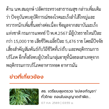
ด้าน นพ.สมฤกษ์ ปลัดกระทรวงสาธารณสุข กล่าวเพิ่มเติม
ว่า ปัจจุบันพบอุบัติการณ์ของโรคมะเร็งลำไส้ใหญ่และ
ทวารหนักเพิ่มขึ้นอย่างต่อเนื่อง ข้อมูลจากสถาบันมะเร็ง
แห่งชาติ กรมการแพทย์ ปี พ.ศ.2567 มีผู้ป่วยรายใหม่ปีละ
กว่า 15,000 ราย เสียชีวิตเฉลี่ยปีละ 5,476 ราย โดยมีปัจจัย
เสี่ยงสำคัญสัมพันธ์กับวิถีชีวิตที่เร่งรีบ และพฤติกรรมการ
บริโภค อีกทั้งยังพบผู้ป่วยในกลุ่มอายุที่น้อยลงสาเหตุจาก
พฤติกรรมการบริโภคอาหารทอด อาหารมัน
ข่าวที่เกี่ยวข้อง
สธ. เตรียมลุยตรวจ 'แปลงกัญชา'
ทั่วไทย ถอนใบอนุญาตถ้าผิด
เงื่อนไข
07 ก.ค. 2569 | 03:55 น.