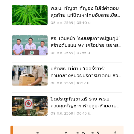
พ.ร.บ. กัญชา กัญชง ไม่ใช่คำตอบ
สุดท้าย แก้ปัญหาไทยฮับสายเขียว
ข้ามชาติ
08 ก.ค. 2569 | 05:40 น.
สธ. เดินหน้า ‘ระบบสุขภาพปฐมภูมิ’
สร้างต้นแบบ 97 เครือข่าย ขยาย
ผลทั่วปท.
08 ก.ค. 2569 | 07:55 น.
ปลัดสธ. ไม่ค้าน 'เออรี่รีไทร์'
ท่ามกลางหน่วยบริการขาดคน สวน
ทางสังคมสูงวัย
08 ก.ค. 2569 | 10:57 น.
ปิดประตูกัญชาเสรี ร่าง พ.ร.บ.
ควบคุมกัญชาฯ ห้ามสูบ-ห้ามขาย
ออนไลน์ ฝ่าฝืนคุกสูงสุด 5 ปี
09 ก.ค. 2569 | 06:45 น.