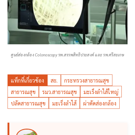
ศูนย์ส่องกล้อง Colonoscopy รพ.สรรพสิทธิประสงค์ และ รพ.ศรีสะเกษ
แท็กที่เกี่ยวข้อง
สธ.
กระทรวงสาธารณสุข
สาธารณสุข
รมว.สาธารณสุข
มะเร็งลำไส้ใหญ่
ปลัดสาธารณสุข
มะเร็งลำไส้
ผ่าตัดส่องกล้อง