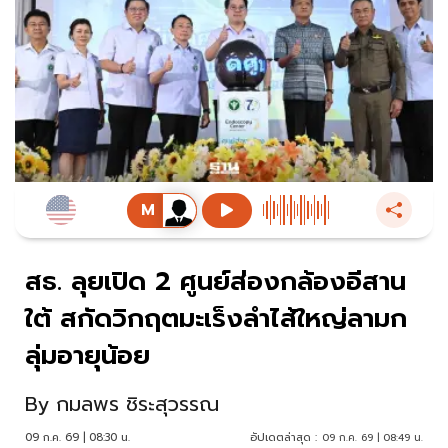
สธ. ลุยเปิด 2 ศูนย์ส่องกล้องอีสาน
ใต้ สกัดวิกฤตมะเร็งลำไส้ใหญ่ลามก
ลุ่มอายุน้อย
By
กมลพร ชิระสุวรรณ
09 ก.ค. 69 | 08:30 น.
อัปเดตล่าสุด :
09 ก.ค. 69 | 08:49 น.