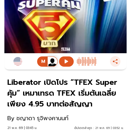
Liberator เปิดโปร “TFEX Super
คุ้ม” เหมาเทรด TFEX เริ่มต้นเฉลี่ย
เพียง 4.95 บาทต่อสัญญา
By
ชญาดา รุจิพงคานนท์
21 พ.ค. 69 | 03:45 น.
อัปเดตล่าสุด :
21 พ.ค. 69 | 03:52 น.