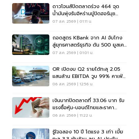
ดาวโจนส์ปิดตลาดร่วง 464 จุด
น้ำมันพุ่งรับอิหร่านขู่ปิดฮอร์มุซ
จับตาเฟดขึ้นดอกเบี้ย
07 ส.ค. 2569 | 01:11 น.
ถอดสูตร KBank จาก AI จับโกง
สู่ยุทธศาสตร์ธุรกิจ ดัน 500 ยูสเคส
ใช้จริง
07 ส.ค. 2569 | 01:01 น.
OR เปิดงบ Q2 รายได้ทะลุ 2.05
แสนล้าน EBITDA วูบ 99% คาเฟ่อ
เมซอนขายนิวไฮ 117 ล้านแก้ว
06 ส.ค. 2569 | 12:56 น.
เงินบาทปิดตลาดที่ 33.06 บาท รับ
แรงซื้อหุ้น-บอนด์ไทยและราคา
ทองคำพุ่ง
06 ส.ค. 2569 | 11:22 น.
รู้ใจฉลอง 10 ปี โตแรง 3 เท่า เบี้ย
ทะลุ 3.3 พันล้าน ลุย AI-ประกัน