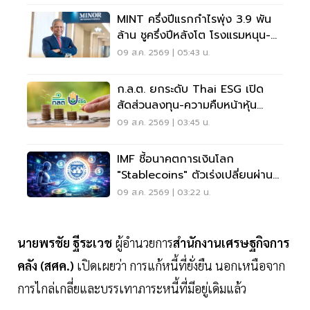
MINT ครึ่งปีแรกกำไรพุ่ง 3.9 พัน
ล้าน ชูครึ่งปีหลังโต โรงแรมหนุน-
ลุยลดภาระหนี้
09 ส.ค. 2569 | 05:43 น.
ก.ล.ต. ยกระดับ Thai ESG เปิด
สัดส่วนลงทุน-ความคืบหน้าหุ้น
JUMP+
09 ส.ค. 2569 | 03:45 น.
IMF ชี้อนาคตการเงินโลก
"Stablecoins" ตัวเร่งเปลี่ยนผ่าน
ระบบชำระเงิน
09 ส.ค. 2569 | 03:22 น.
นายพรชัย ฐีระเวช
ผู้อำนวยการ
สำนักงานเศรษฐกิจการ
คลัง (สศค.)
เปิดเผยว่า การแก้หนี้ที่ยั่งยืน นอกเหนือจาก
การไกล่เกลี่ยและบรรเทาภาระหนี้ที่มีอยู่เดิมแล้ว