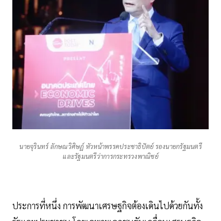
นายจุรินทร์ ลักษณวิศิษฏ์ หัวหน้าพรรคประชาธิปัตย์ รองนายกรัฐมนตรี
และรัฐมนตรีว่าการกระทรวงพาณิชย์
ประการที่หนึ่ง การพัฒนาเศรษฐกิจต้องเดินไปด้วยกันทั้ง