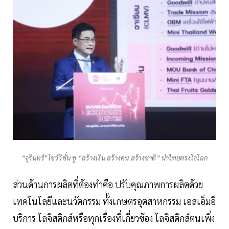
“จุรินทร์”โชว์วิชั่น ชู “สร้างเงิน สร้างคน สร้างชาติ” นำไทยตรงใจโลก
ส่วนด้านการผลิตที่ต้องทำคือ ปรับคุณภาพการผลิตด้วย
เทคโนโลยีและนวัตกรรม ทั้งเกษตรอุตสาหกรรม เอสเอ็มอี
บริการ โลจิสติกส์หรือทุกเรื่องที่เกี่ยวข้อง โลจิสติกส์ตนเพิ่ง