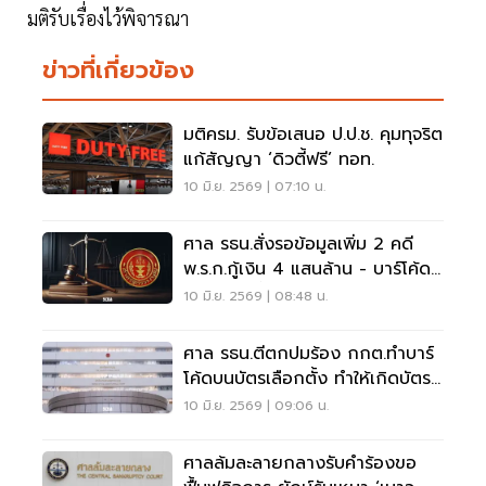
มติรับเรื่องไว้พิจารณา
ข่าวที่เกี่ยวข้อง
มติครม. รับข้อเสนอ ป.ป.ช. คุมทุจริต
แก้สัญญา ‘ดิวตี้ฟรี’ ทอท.
10 มิ.ย. 2569 | 07:10 น.
ศาล รธน.สั่งรอข้อมูลเพิ่ม 2 คดี
พ.ร.ก.กู้เงิน 4 แสนล้าน - บาร์โค้ด
บัตรเลือกตั้ง
10 มิ.ย. 2569 | 08:48 น.
ศาล รธน.ตีตกปมร้อง กกต.ทำบาร์
โค้ดบนบัตรเลือกตั้ง ทำให้เกิดบัตร
เสีย
10 มิ.ย. 2569 | 09:06 น.
ศาลล้มละลายกลางรับคําร้องขอ