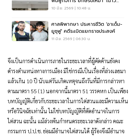
ฟื้นฟูกิจการ ยักษ์รับเหมา ‘เนาว
รัตน์พัฒนาการ’
10 มิ.ย. 2569 | 10:48 น.
ศาลพิพากษา ประหารชีวิต 'อาเด็ม-
ยูซุฟู' คดีระเบิดแยกราชประสงค์
11 มิ.ย. 2569 | 06:30 น.
จึงเป็นการดำเนินการภายในระยะเวลาที่ผู้คัดค้านยังคง
ดำรงตำแหน่งทางการเมือง มิใช่กรณีเป็นเรื่องที่ล่วงเลยมา
แล้วเกิน 10 ปี นับแต่วันเกิดเหตุจนถึงวันที่มีการกล่าวหา
ตามมาตรา 55 (1) นอกจากนี้มาตรา 51 วรรคหก เป็นเพียง
บทบัญญัติเกี่ยวกับระยะเวลาในการไต่สวนและมีความเห็น
หรือวินิจฉัยเท่านั้น ไม่ใช่บทบัญญัติที่ตัดอำนาจในการ
ไต่สวน ฉะนั้น แม้ล่วงพ้นกำหนดระยะเวลาดังกล่าว คณะ
กรรมการ ป.ป.ช. ย่อมมีอำนาจไต่สวนได้ ผู้ร้องจึงมีอำนาจ