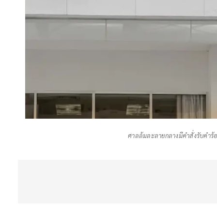
ศาลล้มละลายกลางมีคําสั่งรับคําร้