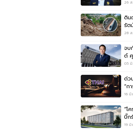
งาน
26 ส.
ดิน
รัต
แบ
28 ส.
จบก
ต์ 
05 มิ
ด่ว
“กา
กิจ
16 มิ
“โค
บิ๊ก
19 มิ