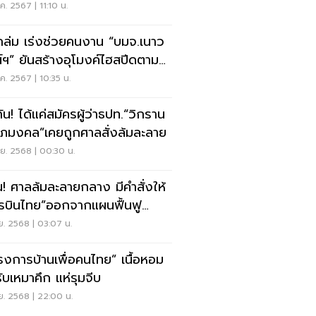
 3 ราย
ค. 2567 | 11:10 น.
ถล่ม เร่งช่วยคนงาน “บมจ.เนาว
น์ฯ” ยันสร้างอุโมงค์ไฮสปีดตาม
บ
ค. 2567 | 10:35 น.
ัน! ได้แค่สมัครผู้ว่าธปท.“วิกราน
ศุภมงคล”เคยถูกศาลสั่งล้มละลาย
.ย. 2568 | 00:30 น.
น! ศาลล้มละลายกลาง มีคำสั่งให้
รบินไทย”ออกจากแผนฟื้นฟู
การแล้ว
.ย. 2568 | 03:07 น.
รงการบ้านเพื่อคนไทย” เนื้อหอม
รับเหมาคึก แห่รุมจีบ
.ย. 2568 | 22:00 น.