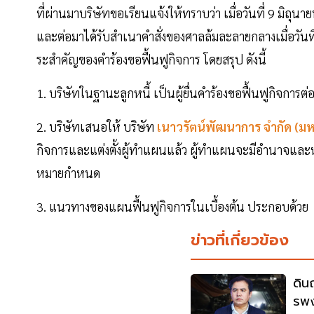
ที่ผ่านมาบริษัทขอเรียนแจ้งให้ทราบว่า เมื่อวันที่ 9 มิถ
และต่อมาได้รับสําเนาคําสั่งของศาลล้มละลายกลางเมื่อวันท
ระสําคัญของคําร้องขอฟื้นฟูกิจการ โดยสรุป ดังนี้
1. บริษัทในฐานะลูกหนี้ เป็นผู้ยื่นคําร้องขอฟื้นฟูกิจกา
2. บริษัทเสนอให้ บริษัท
เนาวรัตน์พัฒนาการ จํากัด (ม
กิจการและแต่งตั้งผู้ทําแผนแล้ว ผู้ทําแผนจะมีอํานาจแล
หมายกําหนด
3. แนวทางของแผนฟื้นฟูกิจการในเบื้องต้น ประกอบด้วย
ข่าวที่เกี่ยวข้อง
ดิน
รพง