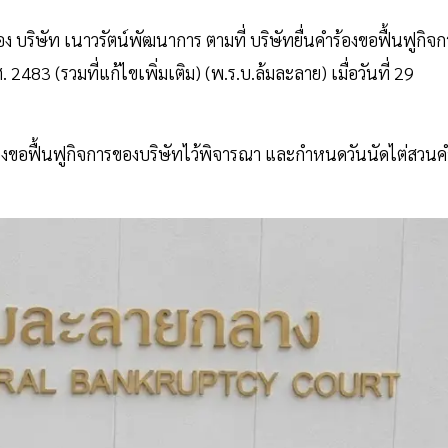
อง บริษัท เนาวรัตน์พัฒนาการ ตามที่ บริษัทยื่นคำร้องขอฟื้นฟูกิจก
83 (รวมที่แก้ไขเพิ่มเติม) (พ.ร.บ.ล้มละลาย) เมื่อวันที่ 29
ร้องขอฟื้นฟูกิจการของบริษัทไว้พิจารณา และกําหนดวันนัดไต่สวนคํ