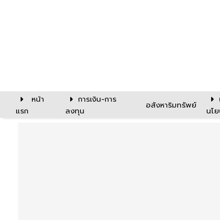
หน้า
การเงิน-การ
อสังหาริมทรัพย์
แรก
ลงทุน
นโย