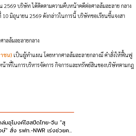
ุนายน 2569 บริษัท ได้ติดตามความคืบหน้าคดีต่อศาลล้มละลาย กลาง
ี่ 10 มิถุนายน 2569 ดังกล่าวในการนี้ บริษัทขอเรียนชี้แจงสา
รต่อศาลล้มละลายกลาง
หาชน)
เป็นผู้ทําแผน โดยหากศาลล้มละลายกลางมี คําสั่งให้ฟื้นฟู
ะหน้าที่ในการบริหารจัดการ กิจการและทรัพย์สินของบริษัทตามกฎ
ถล่มอุโมงค์ไฮสปีดไทย-จีน "สุ
ษ์" สั่ง รฟท.-NWR เร่งช่วยคน