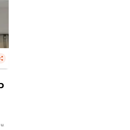
ว
 น.