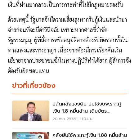
เงินที่ผ่านมากลายเป็นการกระทำที่ไม่มีกฎหมายรองรับ
ด้วยเหตุนี้ รัฐบาลจึงมีความเสี่ยงสูงหากรีบกู้เงินและนำมา
จ่ายก่อนที่จะมีคำวินิจฉัย เพราะหากศาลชี้ว่าขัด
รัฐธรรมนูญ ผู้ที่สั่งการหรืออนุมัติอาจต้องรับผิดชอบทั้งใน
ทางแพ่งและทางอาญา เนื่องจากต้องมีการเรียกคืนเงิน
เยียวยาจากประชาชนซึ่งในทางปฏิบัติทำได้ยาก ผู้สั่งการจึง
ต้องรับผิดชอบแทน
ข่าวที่เกี่ยวข้อง
ปลัดคลังแจงยิบ ปมใช้งบพ.ร.ก.กู้
เงิน 1.8 หมื่นล้าน เติมบัตร
สวัสดิการ
20 พ.ค. 2569 | 11:04 น.
คลังยันใช้พ.ร.ก.กู้เงิน 1.88 หมื่นล้าน