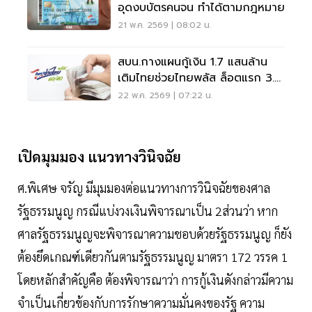
อุดงบบัตรคนจน ทำได้ตามกฎหมาย
21 พ.ค. 2569 | 08:02 น.
สบน.กางแผนกู้เงิน 1.7 แสนล้าน
เติมไทยช่วยไทยพลัส ล็อตแรก 3.5
หมื่นล้าน
22 พ.ค. 2569 | 07:22 น.
เปิดมุมมอง แนวทางวินิจฉัย
ศ.พิเศษ จรัญ มีมุมมองต่อแนวทางการวินิจฉัยของศาล
รัฐธรรมนูญ กรณีแบ่งวงเงินพิจารณาเป็น 2ส่วนว่า หาก
ศาลรัฐธรรมนูญจะพิจารณาความชอบด้วยรัฐธรรมนูญ ก็ยัง
ต้องยึดเกณฑ์เดียวกันตามรัฐธรรมนูญ มาตรา 172 วรรค 1
โดยหลักสำคัญคือ ต้องพิจารณาว่า การกู้เงินดังกล่าวมีความ
จำเป็นเกี่ยวข้องกับการรักษาความมั่นคงของรัฐ ความ