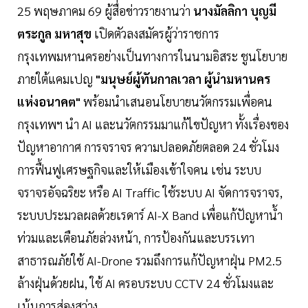
25 พฤษภาคม 69 ผู้สื่อข่าวรายงานว่า
นางมัลลิกา บุญมี
ตระกูล มหาสุข
เปิดตัวลงสมัครผู้ว่าราชการ
กรุงเทพมหานครอย่างเป็นทางการในนามอิสระ ชูนโยบาย
ภายใต้แคมเปญ
"มนุษย์ผู้ทันกาลเวลา ผู้นำมหานคร
แห่งอนาคต"
พร้อมนำเสนอนโยบายนวัตกรรมเพื่อคน
กรุงเทพฯ นำ AI และนวัตกรรมมาแก้ไขปัญหา ทั้งเรื่องของ
ปัญหาอากาศ การจราจร ความปลอดภัยตลอด 24 ชั่วโมง
การฟื้นฟูเศรษฐกิจและให้เมืองเข้าใจคน เช่น ระบบ
จราจรอัจฉริยะ หรือ AI Traffic ใช้ระบบ AI จัดการจราจร,
ระบบประมวลผลด้วยเรดาร์ AI-X Band เพื่อแก้ปัญหาน้ำ
ท่วมและเตือนภัยล่วงหน้า, การป้องกันและบรรเทา
สาธารณภัยใช้ AI-Drone รวมถึงการแก้ปัญหาฝุ่น PM2.5
ล้างฝุ่นด้วยฝน, ใช้ AI ครอบระบบ CCTV 24 ชั่วโมงและ
เน้นการส่องสว่าง