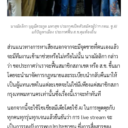
นางมัลลิกา บุญมีตระกูล มหาสุข ประกาศเปิดตัวสมัครผู้ว่าฯ กทม. ชู AI
แก้ปัญหาเมือง ประกาศฟื้น ส.ข.คุมท้องถิ่น
ส่วนแนวทางการหาเสียงนอกจากจะมีจุดขายที่ตนเองแล้ว
จะมีทีมงานเข้ามาช่วยหรือไม่หรือไม่นั้น นางมัลลิกา กล่าว
ว่า ขอประกาศว่าเราจะฟื้นสมาชิกสภาเขต หรือ ส.ข. ขึ้นมา
โดยจะนำมาจัดการกฎหมายและระเบียบนำกลับคืนมาให้
เป็นผู้แทนเขตในแต่ละเขตจะไม่ใช่มีเพียงแค่สมาชิกสภา
กรุงเทพมหานครเท่านั้นซึ่งเรื่องนี้เราจะทำทันที
นอกจากนี้จะใช้โซเชียลมีเดียโดยใช้ AI ในการพูดคุยกับ
ทุกคนทุกรุ่นทุกเจนแล้วยืนยันว่า การ live stream จะ
เป็นการรองรับการพบปะประชาชน ซึ่งการสื่อสารของ