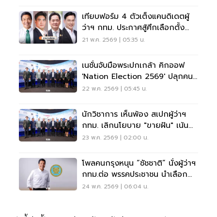
เทียบฟอร์ม 4 ตัวเต็งแคนดิเดตผู้
ว่าฯ กทม. ประกาศสู้ศึกเลือกตั้ง
2569
21 พ.ค. 2569 | 05:35 น.
เนชั่นจับมือพระปกเกล้า คิกออฟ
'Nation Election 2569' ปลุกคน
กรุง เลือกผู้ว่าฯ จากนโยบาย
22 พ.ค. 2569 | 05:45 น.
นักวิชาการ เห็นพ้อง สเปกผู้ว่าฯ
กทม. เลิกนโยบาย "ขายฝัน" เน้น
โปร่งใส ตรวจสอบได้
23 พ.ค. 2569 | 02:00 น.
โพลคนกรุงหนุน “ชัชชาติ” นั่งผู้ว่าฯ
กทม.ต่อ พรรคประชาชน นำเลือก
สก.
24 พ.ค. 2569 | 06:04 น.