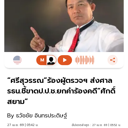
“ศรีสุวรรณ”ร้องผู้ตรวจฯ ส่งศาล
รธน.ชี้ขาดป.ป.ช.ยกคำร้องคดี“ศักดิ์
สยาม”
By
ธวัชชัย อินทรประดิษฐ์
27 เม.ย. 69 | 05:42 น.
อัปเดตล่าสุด :
27 เม.ย. 69 | 05:52 น.