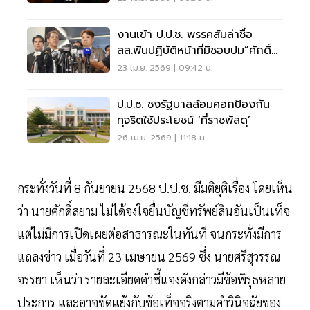
งานเข้า ป.ป.ช. พรรคส้มล่าชื่อ
สส.ฟันปฏิบัติหน้าที่มิชอบปม“ศักดิ์
สยาม”
23 เม.ย. 2569 | 09:42 น.
ป.ป.ช. ชงรัฐบาลล้อมคอกป้องกัน
ทุจริตใช้ประโยชน์ ‘ที่ราชพัสดุ’
26 เม.ย. 2569 | 11:18 น.
กระทั่งวันที่ 8 กันยายน 2568 ป.ป.ช. มีมติยุติเรื่อง โดยเห็น
ว่า นายศักดิ์สยาม ไม่ได้จงใจยื่นบัญชีทรัพย์สินอันเป็นเท็จ
แต่ไม่มีการเปิดเผยต่อสาธารณะในทันที จนกระทั่งมีการ
แถลงข่าว เมื่อวันที่ 23 เมษายน 2569 ซึ่ง นายศรีสุวรรณ
จรรยา เห็นว่า รายละเอียดคำชี้แจงดังกล่าวมีข้อพิรุธหลาย
ประการ และอาจขัดแย้งกับข้อเท็จจริงตามคำวินิจฉัยของ