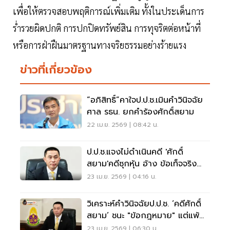
เพื่อให้ตรวจสอบพฤติการณ์เพิ่มเติม ทั้งในประเด็นการ
ร่ำรวยผิดปกติ การปกปิดทรัพย์สิน การทุจริตต่อหน้าที่
หรือการฝ่าฝืนมาตรฐานทางจริยธรรมอย่างร้ายแรง
ข่าวที่เกี่ยวข้อง
“อภิสิทธิ์”คาใจป.ป.ช.เมินคำวินิจฉัย
ศาล รธน. ยกคำร้องศักดิ์สยาม
22 เม.ย. 2569 | 08:42 น.
ป.ป.ช.แจงไม่ดำเนินคดี 'ศักดิ์
สยาม'คดีซุกหุ้น อ้าง ข้อเท็จจริง
คนละประเด็นกับศาลรัฐธรรมนูญ
23 เม.ย. 2569 | 04:16 น.
วิเคราะห์คำวินิจฉัยป.ป.ช. ‘คดีศักดิ์
สยาม’ ชนะ "ข้อกฎหมาย" แต่แพ้
"ตรรกะ"
23 เม.ย. 2569 | 06:30 น.