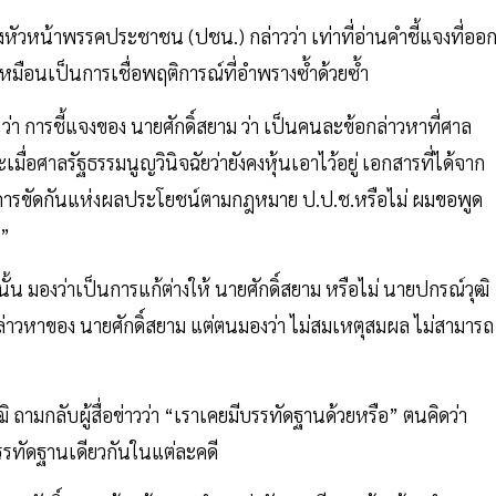
องหัวหน้าพรรคประชาชน (ปชน.) กล่าวว่า เท่าที่อ่านคำชี้แจงที่ออ
เหมือนเป็นการเชื่อพฤติการณ์ที่อำพรางซ้ำด้วยซ้ำ
ช. ว่า การชี้แจงของ นายศักดิ์สยาม ว่า เป็นคนละข้อกล่าวหาที่ศาล
เมื่อศาลรัฐธรรมนูญวินิจฉัยว่ายังคงหุ้นเอาไว้อยู่ เอกสารที่ได้จาก
็นการขัดกันแห่งผลประโยชน์ตามกฎหมาย ป.ป.ช.หรือไม่ ผมขอพูด
บ”
านั้น มองว่าเป็นการแก้ต่างให้ นายศักดิ์สยาม หรือไม่ นายปกรณ์วุฒิ
กล่าวหาของ นายศักดิ์สยาม แต่ตนมองว่า ไม่สมเหตุสมผล ไม่สามารถ
ถามกลับผู้สื่อข่าวว่า “เราเคยมีบรรทัดฐานด้วยหรือ” ตนคิดว่า
บรรทัดฐานเดียวกันในแต่ละคดี