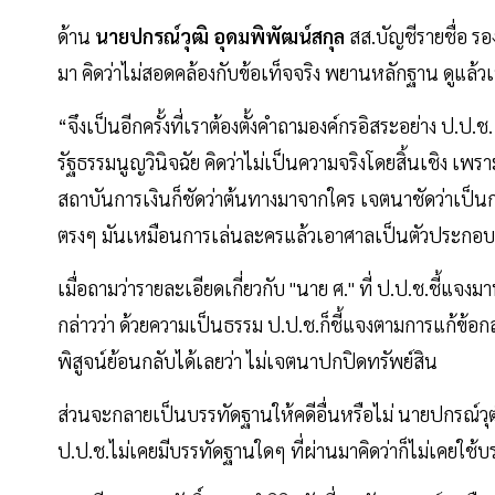
ด้าน
นายปกรณ์วุฒิ อุดมพิพัฒน์สกุล
สส.บัญชีรายชื่อ ร
มา คิดว่าไม่สอดคล้องกับข้อเท็จจริง พยานหลักฐาน ดูแล้ว
“จึงเป็นอีกครั้งที่เราต้องตั้งคำถามองค์กรอิสระอย่าง ป.ป.
รัฐธรรมนูญวินิจฉัย คิดว่าไม่เป็นความจริงโดยสิ้นเชิง เพราะ
สถาบันการเงินก็ชัดว่าต้นทางมาจากใคร เจตนาชัดว่าเป
ตรงๆ มันเหมือนการเล่นละครแล้วเอาศาลเป็นตัวประกอ
เมื่อถามว่ารายละเอียดเกี่ยวกับ "นาย ศ." ที่ ป.ป.ช.ชี้แจงม
กล่าวว่า ด้วยความเป็นธรรม ป.ป.ช.ก็ชี้แจงตามการแก้ข้อ
พิสูจน์ย้อนกลับได้เลยว่า ไม่เจตนาปกปิดทรัพย์สิน
ส่วนจะกลายเป็นบรรทัดฐานให้คดีอื่นหรือไม่ นายปกรณ์วุฒิ 
ป.ป.ช.ไม่เคยมีบรรทัดฐานใดๆ ที่ผ่านมาคิดว่าก็ไม่เคยใช้