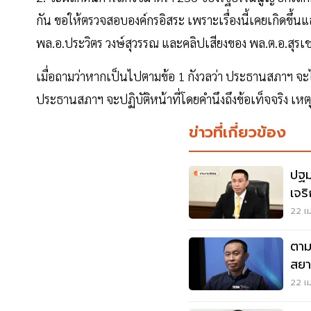
กัน ขอให้ตรวจสอบองค์กรอิสระ เพราะเรื่องนี้เคยเกิดขึ้นแล
พล.อ.ประวิตร วงษ์สุวรรณ และคลิปเสียงของ พล.ต.อ.สุรเช
เมื่อถามว่าหากเป็นไปตามข้อ 1 กังวลว่า ประธานสภาฯ จะไม่ส
ประธานสภาฯ จะปฏิบัติหน้าที่โดยคำนึงถึงข้อเท็จจริง เ
ข่าวที่เกี่ยวข้อง
ปฐมบ
เจร
EP1
22 เม
ตาม
สยา
บัญ
22 เม