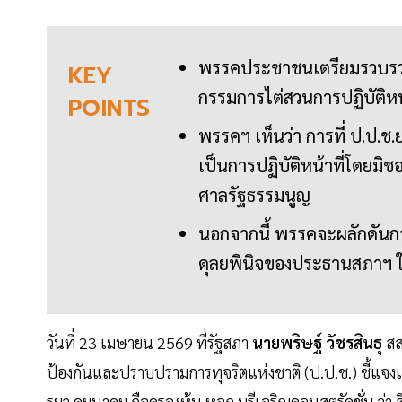
พรรคประชาชนเตรียมรวบรวมรา
KEY
กรรมการไต่สวนการปฏิบัติหน้
POINTS
พรรคฯ เห็นว่า การที่ ป.ป.ช.
เป็นการปฏิบัติหน้าที่โดยมิ
ศาลรัฐธรรมนูญ
นอกจากนี้ พรรคจะผลักดันก
ดุลยพินิจของประธานสภาฯ ใ
วันที่ 23 เมษายน 2569 ที่รัฐสภา
นายพริษฐ์ วัชรสินธุ
สส
ป้องกันและปราบปรามการทุจริตแห่งชาติ (ป.ป.ช.) ชี้แจงเ
รมว.คมนาคม ถือครองหุ้น หจก.บุรีเจริญคอนสตรัคชั่น ว่า ส