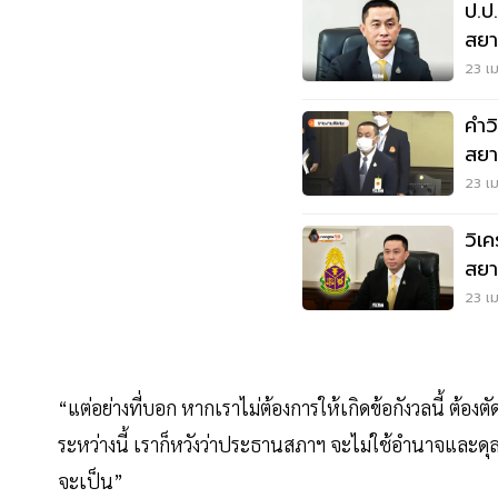
ป.ป.
สยา
คนล
23 เม
คำวิ
สยา
23 เม
วิเค
สยา
"ตร
23 เม
“แต่อย่างที่บอก หากเราไม่ต้องการให้เกิดข้อกังวลนี้ ต
ระหว่างนี้ เราก็หวังว่าประธานสภาฯ จะไม่ใช้อำนาจและดุ
จะเป็น”