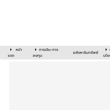
หน้า
การเงิน-การ
อสังหาริมทรัพย์
แรก
ลงทุน
นโย