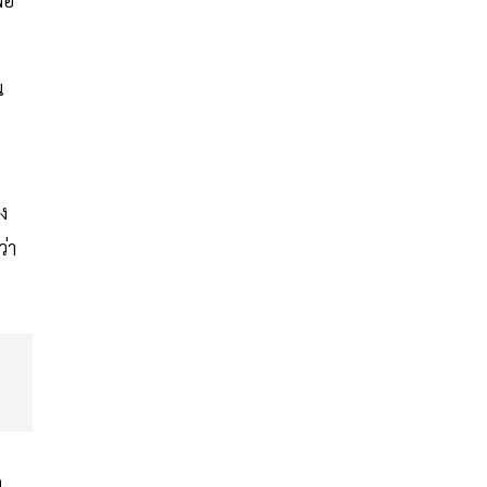
น
ง
ว่า
อ