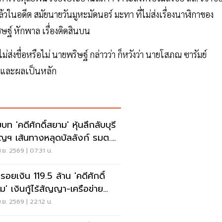
้วในอดีต สมัยนายวันมูหะมัดนอร์ มะทา ที่ไม่ส่งเรื่องนาฬิกาของ
ษฐ์ หักพาล เรื่องติดสินบน
่งชื่อหรือไม่ นายพริษฐ์ กล่าวว่า ก็หวังว่า นายโสภณ ซารัมย์
หตุและผลเป็นหลัก
ท 'คดีศักดิ์สยาม' หุ้นลึกลับบุรี
ิญฯ เส้นทางหลุดบัลลังก์ รมต.
.ย. 2569 | 07:31 น.
รอยเงิน 119.5 ล้าน 'คดีศักดิ์
ม' เงินกู้ไร้สัญญา-เครือข่าย
ชีลึกลับ Ep2
.ย. 2569 | 22:12 น.