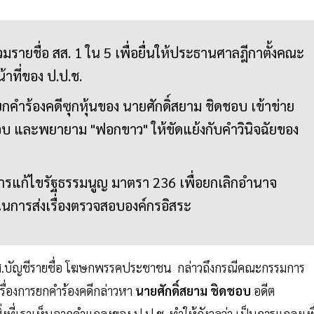
ยชื่อ สส. 1 ใน 5 เพื่อยื่นให้ประธานศาลฎีกาตั้งคณะ
าที่ของ ป.ป.ช.
ยกคำร้องคดีซุกหุ้นของ นายศักดิ์สยาม ชิดชอบ เข้าข่าย
ชอบ และพยายาม "ฟอกขาว" ให้ขัดแย้งกับคำวินิจฉัยของ
ารแก้ไขรัฐธรรมนูญ มาตรา 236 เพื่อยกเลิกอำนาจ
นการส่งเรื่องตรวจสอบองค์กรอิสระ
.บัญชีรายชื่อ โฆษกพรรคประชาชน กล่าวถึงกรณีคณะกรรมการ
รื่องการยกคำร้องคดีกล่าวหา
นายศักดิ์สยาม ชิดชอบ
อดีต
ิ่งที่เราเห็นจากคำแถลงของ ป.ป.ช. ทำให้กังวลว่า เป็นการแถลงเพื