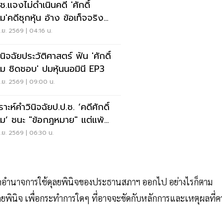
ช.แจงไม่ดำเนินคดี 'ศักดิ์
ม'คดีซุกหุ้น อ้าง ข้อเท็จจริง
ะประเด็นกับศาลรัฐธรรมนูญ
.ย. 2569 | 04:16 น.
นิจฉัยประวัติศาสตร์ ฟัน 'ศักดิ์
ม ชิดชอบ' ปมหุ้นนอมินี EP3
.ย. 2569 | 09:00 น.
ราะห์คำวินิจฉัยป.ป.ช. ‘คดีศักดิ์
ม’ ชนะ "ข้อกฎหมาย" แต่แพ้
รกะ"
.ย. 2569 | 06:30 น.
้องตัดอำนาจการใช้ดุลยพินิจของประธานสภาฯ ออกไป อย่างไรก็ตาม
ลยพินิจ เพื่อกระทำการใดๆ ที่อาจจะขัดกับหลักการและเหตุผลที่ค