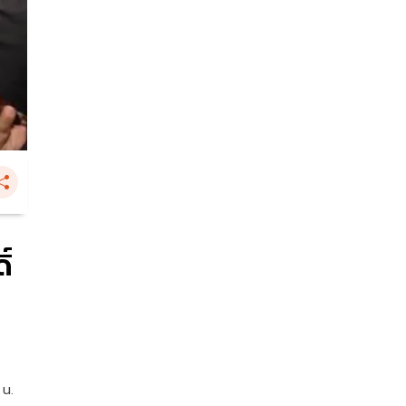
ิ์
 น.