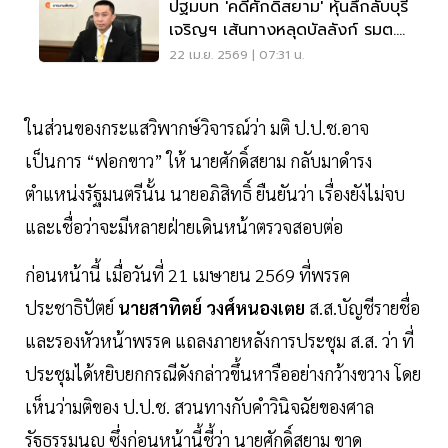
ปฐมบท 'คดีศักดิ์สยาม' หุ้นลึกลับบุรี
เจริญฯ เส้นทางหลุดบัลลังก์ รมต.
EP1
22 เม.ย. 2569 | 07:31 น.
ในส่วนของกระแสวิพากษ์วิจารณ์ว่า มติ ป.ป.ช.อาจ
เป็นการ “ฟอกขาว” ให้ นายศักดิ์สยาม กลับมาดำรง
ตำแหน่งรัฐมนตรีนั้น นายอภิสิทธิ์ ยืนยันว่า เรื่องยังไม่จบ
และเชื่อว่าจะมีหลายฝ่ายเดินหน้าตรวจสอบต่อ
ก่อนหน้านี้ เมื่อวันที่ 21 เมษายน 2569 ที่พรรค
ประชาธิปัตย์
นายสาทิตย์ วงศ์หนองเตย
ส.ส.บัญชีรายชื่อ
และรองหัวหน้าพรรค แถลงภายหลังการประชุม ส.ส. ว่า ที่
ประชุมได้หยิบยกกรณีดังกล่าวขึ้นหารืออย่างกว้างขวาง โดย
เห็นว่ามติของ ป.ป.ช. สวนทางกับคำวินิจฉัยของศาล
รัฐธรรมนูญ ซึ่งก่อนหน้านี้ชี้ว่า นายศักดิ์สยาม ขาด