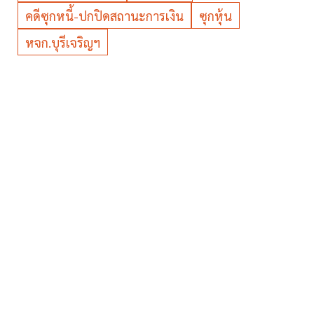
คดีซุกหนี้-ปกปิดสถานะการเงิน
ซุกหุ้น
หจก.บุรีเจริญฯ