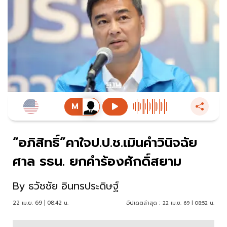
“อภิสิทธิ์”คาใจป.ป.ช.เมินคำวินิจฉัย
ศาล รธน. ยกคำร้องศักดิ์สยาม
By
ธวัชชัย อินทรประดิษฐ์
22 เม.ย. 69 | 08:42 น.
อัปเดตล่าสุด :
22 เม.ย. 69 | 08:52 น.