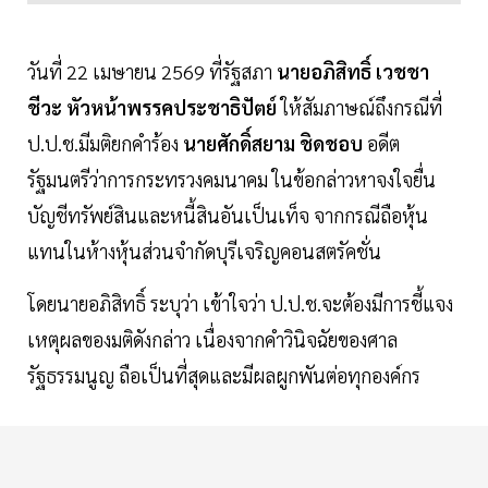
วันที่ 22 เมษายน 2569 ที่รัฐสภา
นายอภิสิทธิ์ เวชชา
ชีวะ หัวหน้าพรรคประชาธิปัตย์
ให้สัมภาษณ์ถึงกรณีที่
ป.ป.ช.มีมติยกคำร้อง
นายศักดิ์สยาม ชิดชอบ
อดีต
รัฐมนตรีว่าการกระทรวงคมนาคม ในข้อกล่าวหาจงใจยื่น
บัญชีทรัพย์สินและหนี้สินอันเป็นเท็จ จากกรณีถือหุ้น
แทนในห้างหุ้นส่วนจำกัดบุรีเจริญคอนสตรัคชั่น
โดยนายอภิสิทธิ์ ระบุว่า เข้าใจว่า ป.ป.ช.จะต้องมีการชี้แจง
เหตุผลของมติดังกล่าว เนื่องจากคำวินิจฉัยของศาล
รัฐธรรมนูญ ถือเป็นที่สุดและมีผลผูกพันต่อทุกองค์กร