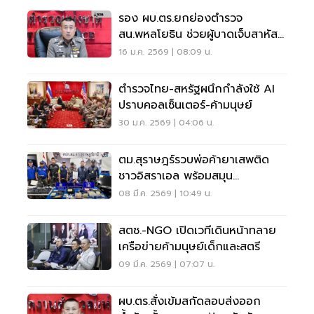
รอง ผบ.ตร.ยกย่องตำรวจ
สน.พหลโยธิน ช่วยผู้บาดเจ็บสาหัส
อย่างทันท่วงที
16 ม.ค. 2569 | 08:09 น.
ตำรวจไทย-สหรัฐผนึกกำลังใช้ AI
ปราบคอลเซ็นเตอร์-ค้ามนุษย์
30 ม.ค. 2569 | 04:06 น.
ตม.สุราษฎร์รวบพ่อค้ายาเสพติด
ชาวอิสราเอล พร้อมสมุน
ออสเตรเลีย
08 มี.ค. 2569 | 10:49 น.
สตช.-NGO เปิดเวทีเดินหน้าทลาย
เครือข่ายค้ามนุษย์เด็กและสตรี
09 มี.ค. 2569 | 07:07 น.
ผบ.ตร.สั่งเข้มสกัดลอบส่งออก