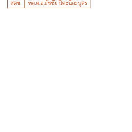
สตช.
พล.ต.อ.ธัชชัย ปิตะนีละบุตร