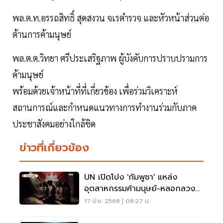
พล.ต.ท.อรรถสิทธิ์ สุดสงวน จเรตำรวจ และหัวหน้าส่วนต่อ
ต้านการค้ามนุษย์
พล.ต.ต.วิทยา ศรีประเสริฐภาพ ผู้บังคับการปราบปรามการ
ค้ามนุษย์
พร้อมด้วยเจ้าหน้าที่ที่เกี่ยวข้อง เพื่อร่วมวิเคราะห์
สถานการณ์และกำหนดแนวทางการทำงานร่วมกับภาค
ประชาสังคมอย่างใกล้ชิด
ข่าวที่เกี่ยวข้อง
UN เปิดโปง 'กัมพูชา' แหล่ง
อุตสาหกรรมค้ามนุษย์-หลอกลวง
ออนไลน์
17 มิ.ย. 2568 | 08:27 น.