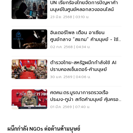
UN เรียกร้องไทยจัดการปัญหาค้า
มนุษย์ในศูนย์หลอกลวงออนไลน์
23 มิ.ย. 2568 | 03:10 น.
อินเตอร์โพล เตือน อาเซียน
ศูนย์กลาง “สแกม” ค้ามนุษย์ - ใช้
AI ลวงเหยื่อข้ามทวีป
02 ก.ค. 2568 | 04:34 น.
ตำรวจไทย-สหรัฐผนึกกำลังใช้ AI
ปราบคอลเซ็นเตอร์-ค้ามนุษย์
30 ม.ค. 2569 | 04:06 น.
ศตคม.ตร.บูรณาการตรวจเรือ
ประมง-ทูน่า สกัดค้ามนุษย์ คุ้มครอง
แรงงาน
01 มี.ค. 2569 | 07:40 น.
ผนึกกำลัง NGOs ต่อต้านค้ามนุษย์